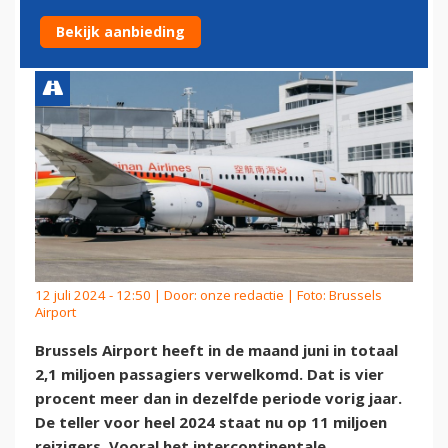
JUNI TOENEMEN
Bekijk aanbieding
12 juli 2024 - 12:50 | Door:
onze redactie
| Foto: Brussels
Airport
Brussels Airport heeft in de maand juni in totaal
2,1 miljoen passagiers verwelkomd. Dat is vier
procent meer dan in dezelfde periode vorig jaar.
De teller voor heel 2024 staat nu op 11 miljoen
reizigers. Vooral het intercontinentale