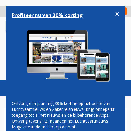
Overslaan
en
x
Digitaal Magazine
Registreer
Check in
naar
Profiteer nu van 30% korting
de
inhoud
gaan
Magazine
Podcasts
Vacatures
Toggl
naviga
Ontvang een jaar lang 30% korting op het beste van
Luchtvaartnieuws en Zakenreisnieuws. Krijg onbeperkt
toegang tot al het nieuws en de bijbehorende Apps.
BRUSSELS AIRPORT ZIET
Ontvang tevens 12 maanden het Luchtvaartnieuws
AANTAL REIZIGERS OOK IN
Magazine in de mail of op de mat.