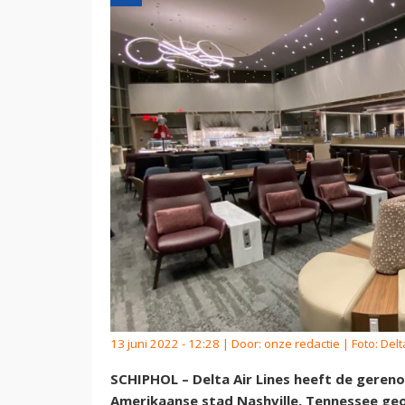
13 juni 2022 - 12:28 | Door:
onze redactie
| Foto: Delt
SCHIPHOL – Delta Air Lines heeft de geren
Amerikaanse stad Nashville, Tennessee ge