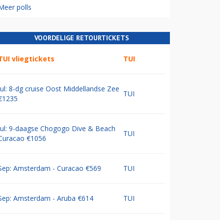
Meer polls
VOORDELIGE RETOURTICKETS
TUI vliegtickets
TUI
Jul: 8-dg cruise Oost Middellandse Zee
TUI
€1235
Jul: 9-daagse Chogogo Dive & Beach
TUI
Curacao €1056
Sep: Amsterdam - Curacao €569
TUI
Sep: Amsterdam - Aruba €614
TUI