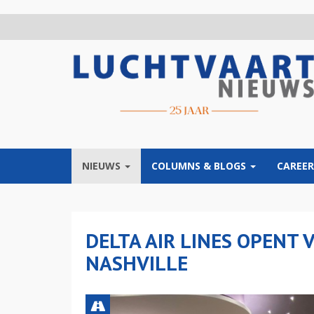
Overslaan
en
naar
de
inhoud
gaan
NIEUWS
COLUMNS & BLOGS
CAREER
DELTA AIR LINES OPENT
NASHVILLE