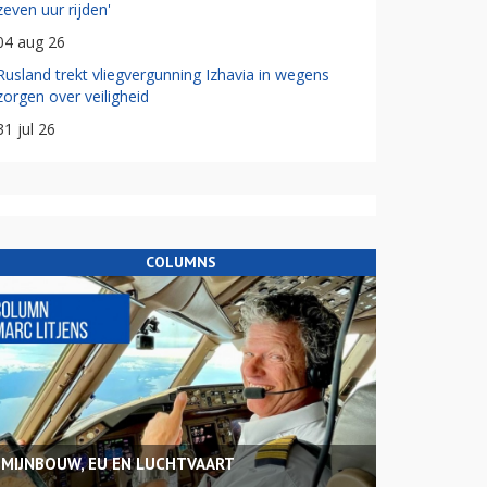
zeven uur rijden'
04 aug 26
Rusland trekt vliegvergunning Izhavia in wegens
zorgen over veiligheid
31 jul 26
COLUMNS
MIJNBOUW, EU EN LUCHTVAART