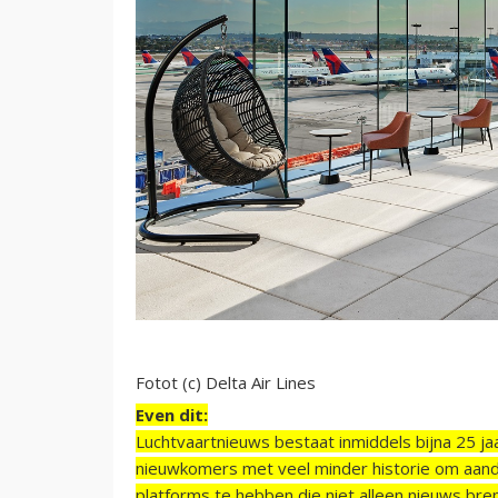
Fotot (c) Delta Air Lines
Even dit:
Luchtvaartnieuws bestaat inmiddels bijna 25 jaa
nieuwkomers met veel minder historie om aand
platforms te hebben die niet alleen nieuws bre