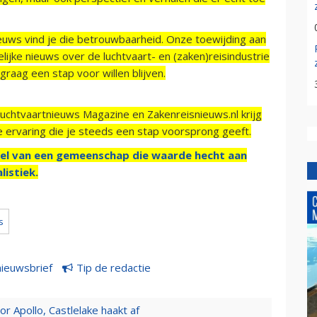
ieuws vind je die betrouwbaarheid. Onze toewijding aan
ijke nieuws over de luchtvaart- en (zaken)reisindustrie
raag een stap voor willen blijven.
Luchtvaartnieuws Magazine en Zakenreisnieuws.nl krijg
e ervaring die je steeds een stap voorsprong geeft.
el van een gemeenschap die waarde hecht aan
listiek.
s
nieuwsbrief
Tip de redactie
 Apollo, Castlelake haakt af