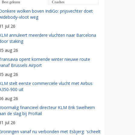
Best gelezen
Crashes
Donkere wolken boven IndiGo: prijsvechter doet
widebody-vloot weg
31 jul 26
KLM annuleert meerdere vluchten naar Barcelona
door staking
05 aug 26
Transavia opent komende winter nieuwe route
vanaf Brussels Airport
05 aug 26
KLM stelt eerste commerciële vlucht met Airbus
A350-900 uit
06 aug 26
Voormalig financieel directeur KLM Erik Swelheim
aan de slag bij ProRail
31 jul 26
Groningen vanaf nu verbonden met Esbjerg: 'scheelt