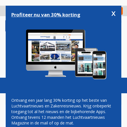
Overslaan
en
x
Digitaal Magazine
Registreer
Check in
naar
Profiteer nu van 30% korting
de
inhoud
gaan
Magazine
Podcasts
Vacatures
Toggl
naviga
Ontvang een jaar lang 30% korting op het beste van
Luchtvaartnieuws en Zakenreisnieuws. Krijg onbeperkt
toegang tot al het nieuws en de bijbehorende Apps.
DEZE ZOMER 4200
Ontvang tevens 12 maanden het Luchtvaartnieuws
VLUCHTEN PER WEEK VIA
Magazine in de mail of op de mat.