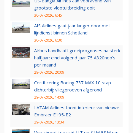
US-Bangla Airlines aan vooravond van
grootste vlootuitbreiding ooit
30-07-2026, 6:45
AIS Airlines gaat jaar langer door met
lijndienst binnen Schotland
30-07-2026, 6:30
Airbus handhaaft groeiprognoses na sterk
halfjaar: eind volgend jaar 75 A320neo’s
per maand
29-07-2026, 20:09
Certificering Boeing 737 MAX 10 stap
dichterbij: vliegproeven afgerond
29-07-2026, 14:09
LATAM Airlines toont interieur van nieuwe
Embraer E195-E2
29-07-2026, 13:34
Verscherpt toezicht ILT op KLM E&M om