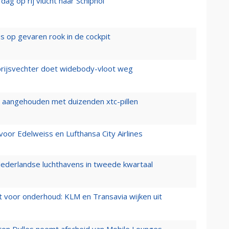
ag op rij vlucht naar Schiphol
es op gevaren rook in de cockpit
prijsvechter doet widebody-vloot weg
cht aangehouden met duizenden xtc-pillen
oor Edelweiss en Lufthansa City Airlines
ederlandse luchthavens in tweede kwartaal
 voor onderhoud: KLM en Transavia wijken uit
gton Dulles neemt afscheid van Mobile Lounges