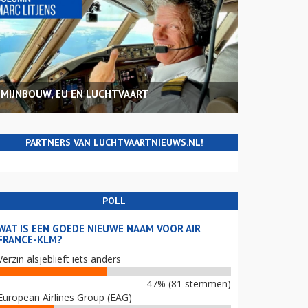
MIJNBOUW, EU EN LUCHTVAART
PARTNERS VAN LUCHTVAARTNIEUWS.NL!
POLL
WAT IS EEN GOEDE NIEUWE NAAM VOOR AIR
FRANCE-KLM?
Verzin alsjeblieft iets anders
47% (81 stemmen)
European Airlines Group (EAG)