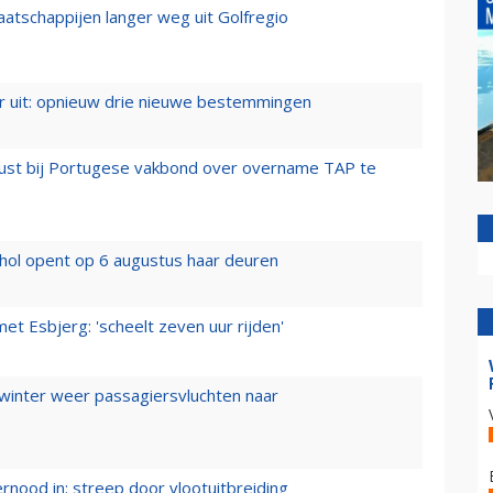
aatschappijen langer weg uit Golfregio
er uit: opnieuw drie nieuwe bestemmingen
rust bij Portugese vakbond over overname TAP te
hol opent op 6 augustus haar deuren
t Esbjerg: 'scheelt zeven uur rijden'
 winter weer passagiersvluchten naar
ernood in: streep door vlootuitbreiding