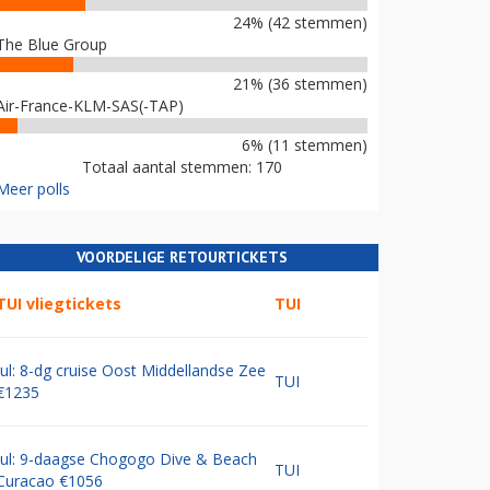
24% (42 stemmen)
The Blue Group
21% (36 stemmen)
Air-France-KLM-SAS(-TAP)
6% (11 stemmen)
Totaal aantal stemmen: 170
Meer polls
VOORDELIGE RETOURTICKETS
TUI vliegtickets
TUI
Jul: 8-dg cruise Oost Middellandse Zee
TUI
€1235
Jul: 9-daagse Chogogo Dive & Beach
TUI
Curacao €1056