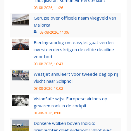
Tadzjikistan: Somon Air eerste klant
03-08-2026, 11:26
Geruzie over officiële naam vliegveld van
Mallorca
03-08-2026, 11:06
Biedingsoorlog om easyJet gaat verder:
investeerders krijgen dezelfde deadline
voor bod
03-08-2026, 10:43
WestJet annuleert voor tweede dag op rij
vlucht naar Schiphol
03-08-2026, 10:02
VisionSafe wijst Europese airlines op
gevaren rook in de cockpit
01-08-2026, 8:00
Donkere wolken boven IndiGo:
prijsvechter doet widebody-vloot weg