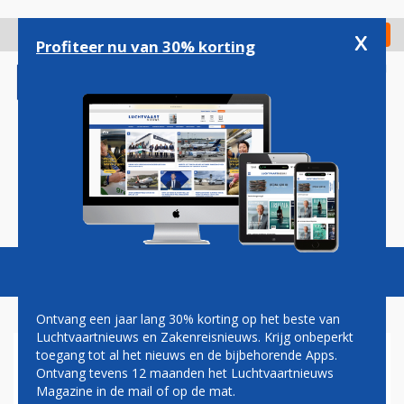
Overslaan
en
x
Digitaal Magazine
Registreer
Check in
naar
Profiteer nu van 30% korting
de
inhoud
gaan
Magazine
Podcasts
Vacatures
Toggl
naviga
Ontvang een jaar lang 30% korting op het beste van
Luchtvaartnieuws en Zakenreisnieuws. Krijg onbeperkt
toegang tot al het nieuws en de bijbehorende Apps.
FNV EN SCHIPHOL PRATEN
Ontvang tevens 12 maanden het Luchtvaartnieuws
NA 'GOED GESPREK' VERDER
Magazine in de mail of op de mat.