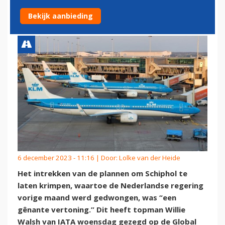
‘GÊNANTE VERTONING’
Bekijk aanbieding
6 december 2023 - 11:16 | Door:
Lolke van der Heide
Het intrekken van de plannen om Schiphol te
laten krimpen, waartoe de Nederlandse regering
vorige maand werd gedwongen, was “een
gênante vertoning.” Dit heeft topman Willie
Walsh van IATA woensdag gezegd op de Global