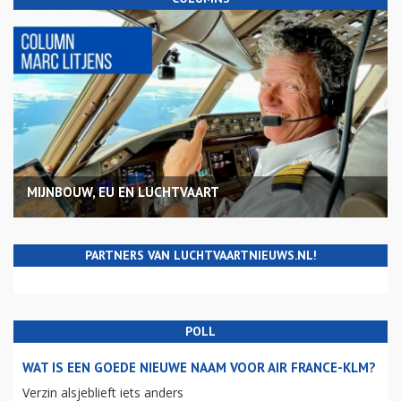
MIJNBOUW, EU EN LUCHTVAART
PARTNERS VAN LUCHTVAARTNIEUWS.NL!
POLL
WAT IS EEN GOEDE NIEUWE NAAM VOOR AIR FRANCE-KLM?
Verzin alsjeblieft iets anders