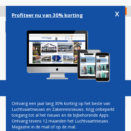
Overslaan
en
x
Digitaal Magazine
Registreer
Check in
naar
Profiteer nu van 30% korting
de
inhoud
gaan
Magazine
Podcasts
Vacatures
Toggl
naviga
Ontvang een jaar lang 30% korting op het beste van
Luchtvaartnieuws en Zakenreisnieuws. Krijg onbeperkt
toegang tot al het nieuws en de bijbehorende Apps.
IATA: MISLUKT SCHIPHOL-
Ontvang tevens 12 maanden het Luchtvaartnieuws
PLAN NEDERLAND WAS EEN
Magazine in de mail of op de mat.