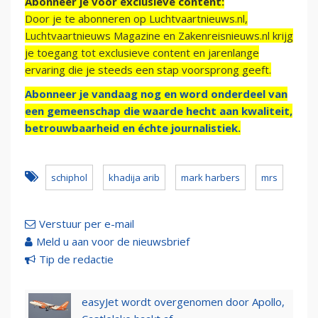
Abonneer je voor exclusieve content:
Door je te abonneren op Luchtvaartnieuws.nl,
Luchtvaartnieuws Magazine en Zakenreisnieuws.nl krijg
je toegang tot exclusieve content en jarenlange
ervaring die je steeds een stap voorsprong geeft.
Abonneer je vandaag nog en word onderdeel van
een gemeenschap die waarde hecht aan kwaliteit,
betrouwbaarheid en échte journalistiek.
schiphol
khadija arib
mark harbers
mrs
Verstuur per e-mail
Meld u aan voor de nieuwsbrief
Tip de redactie
easyJet wordt overgenomen door Apollo,