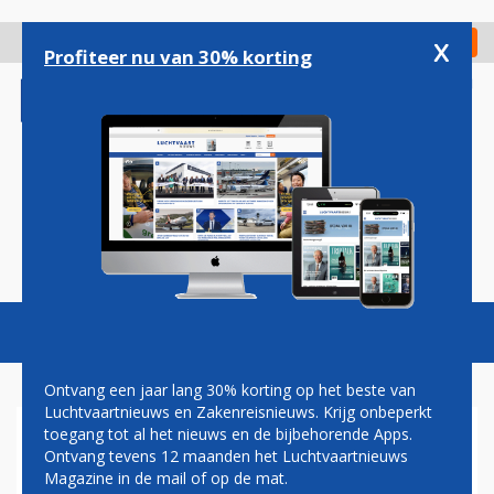
Overslaan
en
x
Digitaal Magazine
Registreer
Check in
naar
Profiteer nu van 30% korting
de
inhoud
gaan
Magazine
Podcasts
Vacatures
Toggl
naviga
Ontvang een jaar lang 30% korting op het beste van
Luchtvaartnieuws en Zakenreisnieuws. Krijg onbeperkt
toegang tot al het nieuws en de bijbehorende Apps.
KHADIJA ARIB NIEUWE
Ontvang tevens 12 maanden het Luchtvaartnieuws
VOORZITTER
Magazine in de mail of op de mat.