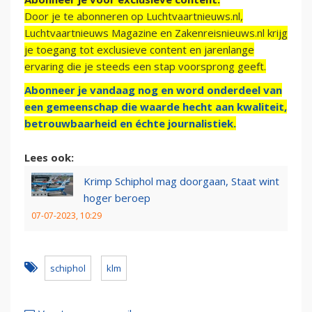
Door je te abonneren op Luchtvaartnieuws.nl,
Luchtvaartnieuws Magazine en Zakenreisnieuws.nl krijg
je toegang tot exclusieve content en jarenlange
ervaring die je steeds een stap voorsprong geeft.
Abonneer je vandaag nog en word onderdeel van
een gemeenschap die waarde hecht aan kwaliteit,
betrouwbaarheid en échte journalistiek.
Lees ook:
Krimp Schiphol mag doorgaan, Staat wint
hoger beroep
07-07-2023, 10:29
schiphol
klm