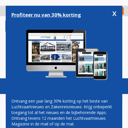
Overslaan
en
x
Digitaal Magazine
Registreer
Check in
naar
Profiteer nu van 30% korting
de
inhoud
gaan
Magazine
Podcasts
Vacatures
Toggl
naviga
Ontvang een jaar lang 30% korting op het beste van
Luchtvaartnieuws en Zakenreisnieuws. Krijg onbeperkt
toegang tot al het nieuws en de bijbehorende Apps.
KLM TELEURGESTELD DOOR
Ontvang tevens 12 maanden het Luchtvaartnieuws
UITSPRAAK RECHTER OVER
Magazine in de mail of op de mat.