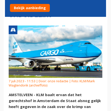
KRIMP SCHIPHOL: 'NOG VEEL
Bekijk aanbieding
ONDUIDELIJK'
7 juli 2023 - 11:53 | Door:
onze redactie
| Foto: KLM/Mark
Wagtendonk (archieffoto)
AMSTELVEEN - KLM baalt ervan dat het
gerechtshof in Amsterdam de Staat alsnog gelijk
heeft gegeven in de zaak over de krimp van