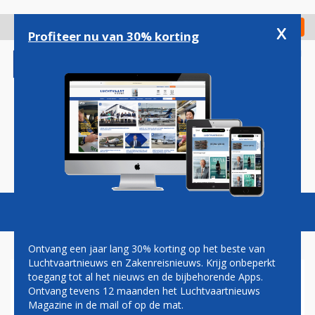
Overslaan
en
x
Digitaal Magazine
Registreer
Check in
naar
Profiteer nu van 30% korting
de
inhoud
gaan
Magazine
Podcasts
Vacatures
Toggl
naviga
Ontvang een jaar lang 30% korting op het beste van
Luchtvaartnieuws en Zakenreisnieuws. Krijg onbeperkt
toegang tot al het nieuws en de bijbehorende Apps.
LANDINGSBAAN
Ontvang tevens 12 maanden het Luchtvaartnieuws
MAASTRICHT-AACHEN
Magazine in de mail of op de mat.