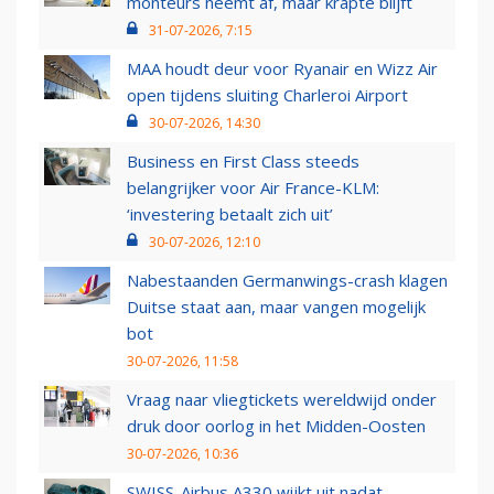
monteurs neemt af, maar krapte blijft
31-07-2026, 7:15
MAA houdt deur voor Ryanair en Wizz Air
open tijdens sluiting Charleroi Airport
30-07-2026, 14:30
Business en First Class steeds
belangrijker voor Air France-KLM:
‘investering betaalt zich uit’
30-07-2026, 12:10
Nabestaanden Germanwings-crash klagen
Duitse staat aan, maar vangen mogelijk
bot
30-07-2026, 11:58
Vraag naar vliegtickets wereldwijd onder
druk door oorlog in het Midden-Oosten
30-07-2026, 10:36
SWISS-Airbus A330 wijkt uit nadat