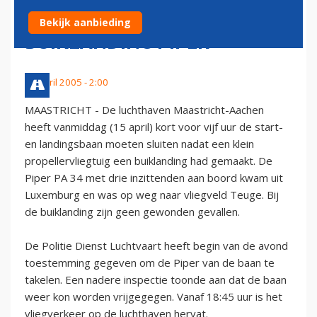
AIRPORT DICHT NA
Bekijk aanbieding
BUIKLANDING PIPER
15 april 2005 - 2:00
MAASTRICHT - De luchthaven Maastricht-Aachen
heeft vanmiddag (15 april) kort voor vijf uur de start-
en landingsbaan moeten sluiten nadat een klein
propellervliegtuig een buiklanding had gemaakt. De
Piper PA 34 met drie inzittenden aan boord kwam uit
Luxemburg en was op weg naar vliegveld Teuge. Bij
de buiklanding zijn geen gewonden gevallen.
De Politie Dienst Luchtvaart heeft begin van de avond
toestemming gegeven om de Piper van de baan te
takelen. Een nadere inspectie toonde aan dat de baan
weer kon worden vrijgegegen. Vanaf 18:45 uur is het
vliegverkeer op de luchthaven hervat.