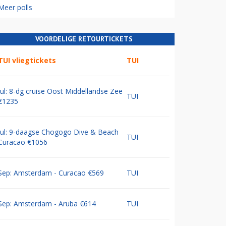
Meer polls
VOORDELIGE RETOURTICKETS
TUI vliegtickets
TUI
Jul: 8-dg cruise Oost Middellandse Zee
TUI
€1235
Jul: 9-daagse Chogogo Dive & Beach
TUI
Curacao €1056
Sep: Amsterdam - Curacao €569
TUI
Sep: Amsterdam - Aruba €614
TUI