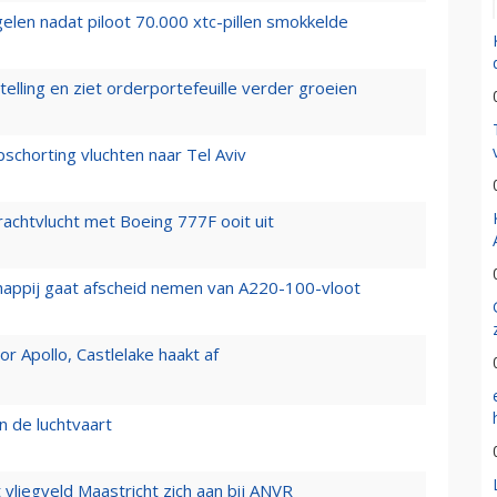
elen nadat piloot 70.000 xtc-pillen smokkelde
elling en ziet orderportefeuille verder groeien
chorting vluchten naar Tel Aviv
vrachtvlucht met Boeing 777F ooit uit
happij gaat afscheid nemen van A220-100-vloot
 Apollo, Castlelake haakt af
n de luchtvaart
t vliegveld Maastricht zich aan bij ANVR