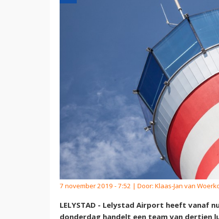
7 november 2019 - 7:52 | Door:
Klaas-Jan van Woer
LELYSTAD - Lelystad Airport heeft vanaf nu 
donderdag handelt een team van dertien lu