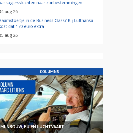
passagiersvluchten naar zonbestemmingen
04 aug 26
Raamstoeltje in de Business Class? Bij Lufthansa
kost dat 170 euro extra
05 aug 26
COLUMNS
MIJNBOUW, EU EN LUCHTVAART