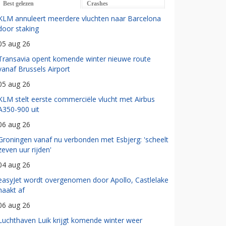
Best gelezen
Crashes
KLM annuleert meerdere vluchten naar Barcelona
door staking
05 aug 26
Transavia opent komende winter nieuwe route
vanaf Brussels Airport
05 aug 26
KLM stelt eerste commerciële vlucht met Airbus
A350-900 uit
06 aug 26
Groningen vanaf nu verbonden met Esbjerg: 'scheelt
zeven uur rijden'
04 aug 26
easyJet wordt overgenomen door Apollo, Castlelake
haakt af
06 aug 26
Luchthaven Luik krijgt komende winter weer