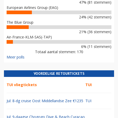
47% (81 stemmen)
European Airlines Group (EAG)
24% (42 stemmen)
The Blue Group
21% (36 stemmen)
Air-France-KLM-SAS(-TAP)
6% (11 stemmen)
Totaal aantal stemmen: 170
Meer polls
VOORDELIGE RETOURTICKETS
TUI vliegtickets
TUI
Jul: 8-dg cruise Oost Middellandse Zee €1235
TUI
Jul: 9-daagse Chogogo Dive & Beach Curacao