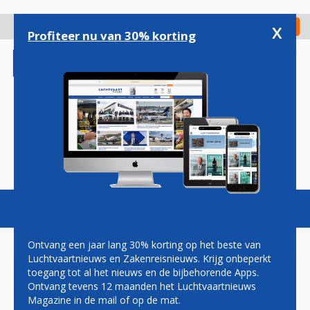
Overslaan
en
x
Digitaal Magazine
Registreer
Check in
naar
Profiteer nu van 30% korting
de
inhoud
gaan
Magazine
Podcasts
Vacatures
Toggl
naviga
Ontvang een jaar lang 30% korting op het beste van
Luchtvaartnieuws en Zakenreisnieuws. Krijg onbeperkt
toegang tot al het nieuws en de bijbehorende Apps.
MAN AANGEHOUDEN MET
Ontvang tevens 12 maanden het Luchtvaartnieuws
NEPPISTOOL OP HEATHROW
Magazine in de mail of op de mat.