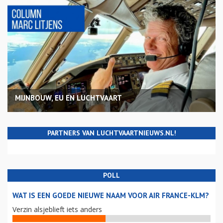
MIJNBOUW, EU EN LUCHTVAART
PARTNERS VAN LUCHTVAARTNIEUWS.NL!
POLL
WAT IS EEN GOEDE NIEUWE NAAM VOOR AIR FRANCE-KLM?
Verzin alsjeblieft iets anders