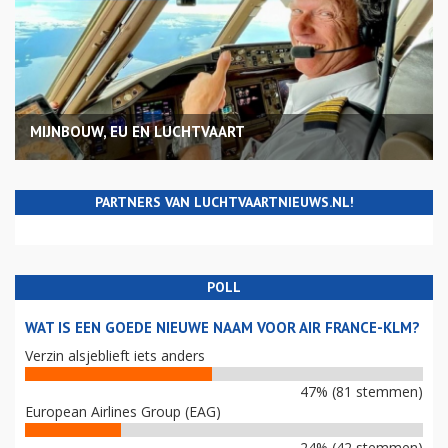
MIJNBOUW, EU EN LUCHTVAART
PARTNERS VAN LUCHTVAARTNIEUWS.NL!
POLL
WAT IS EEN GOEDE NIEUWE NAAM VOOR AIR FRANCE-KLM?
Verzin alsjeblieft iets anders
47% (81 stemmen)
European Airlines Group (EAG)
24% (42 stemmen)