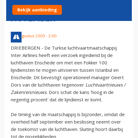
ENSCHEDE START IN
Bekijk aanbieding
NOVEMBER
27 augustus 2005 - 2:00
DRIEBERGEN - De Turkse luchtvaartmaatschappij
Inter Airlines heeft een verzoek ingediend bij de
luchthaven Enschede om met een Fokker 100
lijndiensten te mogen uitvoeren tussen Istanbul en
Enschede. Dit bevestigt operationeel manager Geert
Dors van de luchthaven tegenover
Luchtvaartnieuws /
Zakenreisnieuws
. Dors schat de kans 'hoog in de
negentig procent' dat de lijndienst er komt.
De timing van de maatschappij is bijzonder, omdat de
overheid half september een beslissing neemt over
de toekomst van de luchthaven. Sluiting hoort daarbij
tot de mogelijkheden.