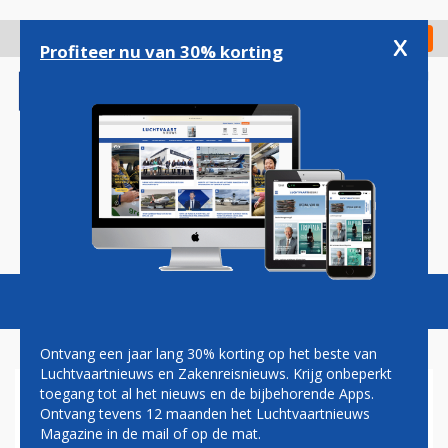
Overslaan
en
x
Digitaal Magazine
Registreer
Check in
naar
Profiteer nu van 30% korting
de
inhoud
gaan
Magazine
Podcasts
Vacatures
Toggl
naviga
Ontvang een jaar lang 30% korting op het beste van
Luchtvaartnieuws en Zakenreisnieuws. Krijg onbeperkt
toegang tot al het nieuws en de bijbehorende Apps.
NIEUWE EN ENIGE
Ontvang tevens 12 maanden het Luchtvaartnieuws
LIJNDIENST VANAF
Magazine in de mail of op de mat.