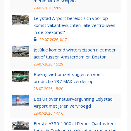
merkbaar op Schiphol
29-07-2026, 9:05
Lelystad Airport bereidt zich voor op
komst vakantievluchten: 'alle vertrouwen
in de toekomst'
29-07-2026, 8:17
JetBlue komend winterseizoen niet meer
actief tussen Amsterdam en Boston
28-07-2026, 15:29
Boeing ziet omzet stijgen en voert
productie 737 MAX verder op
28-07-2026, 15:20
Besluit over natuurvergunning Lelystad
Airport met jaren vervroegd
28-07-2026, 14:16
Eerste A350-1000ULR voor Qantas keert
terug in Toulouse na vlucht van meer dan