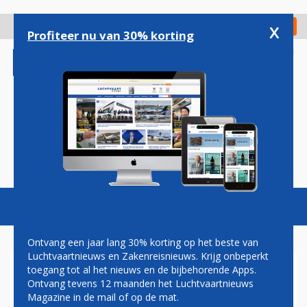
Overslaan
en
x
Digitaal Magazine
Registreer
Check in
naar
Profiteer nu van 30% korting
de
inhoud
gaan
Magazine
Podcasts
Vacatures
Toggl
naviga
Ontvang een jaar lang 30% korting op het beste van
Luchtvaartnieuws en Zakenreisnieuws. Krijg onbeperkt
toegang tot al het nieuws en de bijbehorende Apps.
PARKEERGARAGE EINDHOVEN
Ontvang tevens 12 maanden het Luchtvaartnieuws
INGESTORT NA BOUWFOUT
Magazine in de mail of op de mat.