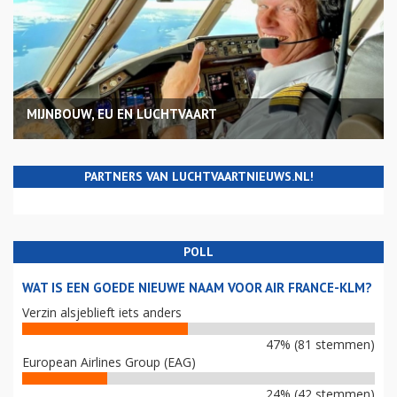
MIJNBOUW, EU EN LUCHTVAART
PARTNERS VAN LUCHTVAARTNIEUWS.NL!
POLL
WAT IS EEN GOEDE NIEUWE NAAM VOOR AIR FRANCE-KLM?
Verzin alsjeblieft iets anders
47% (81 stemmen)
European Airlines Group (EAG)
24% (42 stemmen)