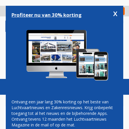
Overslaan
en
x
Digitaal Magazine
Registreer
Check in
naar
Profiteer nu van 30% korting
de
inhoud
gaan
Magazine
Podcasts
Vacatures
Toggl
naviga
Ontvang een jaar lang 30% korting op het beste van
Luchtvaartnieuws en Zakenreisnieuws. Krijg onbeperkt
toegang tot al het nieuws en de bijbehorende Apps.
PROTEST OP JFK TEGEN
Ontvang tevens 12 maanden het Luchtvaartnieuws
VASTZETTEN
Magazine in de mail of op de mat.