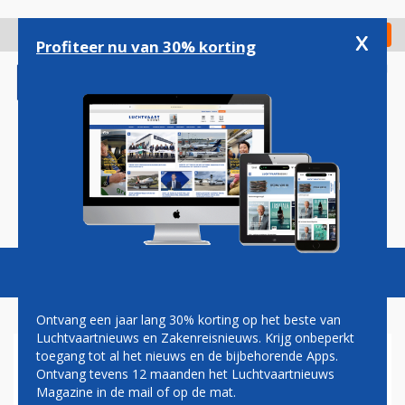
Overslaan
en
x
Digitaal Magazine
Registreer
Check in
naar
Profiteer nu van 30% korting
de
inhoud
gaan
Magazine
Podcasts
Vacatures
Toggl
naviga
Ontvang een jaar lang 30% korting op het beste van
Luchtvaartnieuws en Zakenreisnieuws. Krijg onbeperkt
toegang tot al het nieuws en de bijbehorende Apps.
RECHTER VERBIEDT OOK
Ontvang tevens 12 maanden het Luchtvaartnieuws
NAAM AIRPORT
Magazine in de mail of op de mat.