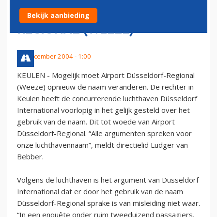
D&#252SSELDORF-
Bekijk aanbieding
REGIONAL (WEEZE)
17 december 2004 - 1:00
KEULEN - Mogelijk moet Airport Düsseldorf-Regional
(Weeze) opnieuw de naam veranderen. De rechter in
Keulen heeft de concurrerende luchthaven Düsseldorf
International voorlopig in het gelijk gesteld over het
gebruik van de naam. Dit tot woede van Airport
Düsseldorf-Regional. “Alle argumenten spreken voor
onze luchthavennaam”, meldt directielid Ludger van
Bebber.
Volgens de luchthaven is het argument van Düsseldorf
International dat er door het gebruik van de naam
Düsseldorf-Regional sprake is van misleiding niet waar.
“In een enquête onder ruim tweeduizend passagiers,