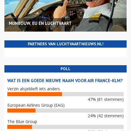
MIJNBOUW, EU EN LUCHTVAART
PARTNERS VAN LUCHTVAARTNIEUWS.NL!
POLL
WAT IS EEN GOEDE NIEUWE NAAM VOOR AIR FRANCE-KLM?
Verzin alsjeblieft iets anders
47% (81 stemmen)
European Airlines Group (EAG)
24% (42 stemmen)
The Blue Group