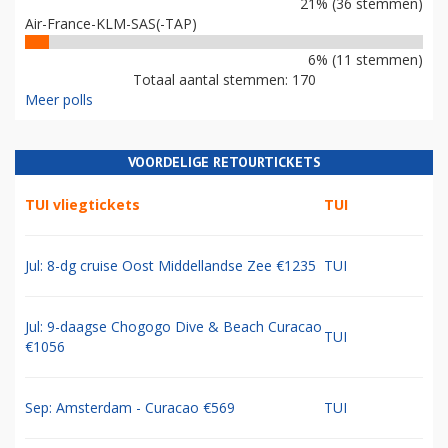
21% (36 stemmen)
Air-France-KLM-SAS(-TAP)
6% (11 stemmen)
Totaal aantal stemmen: 170
Meer polls
VOORDELIGE RETOURTICKETS
TUI vliegtickets
TUI
Jul: 8-dg cruise Oost Middellandse Zee €1235
TUI
Jul: 9-daagse Chogogo Dive & Beach Curacao
TUI
€1056
Sep: Amsterdam - Curacao €569
TUI