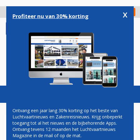
Overslaan
en
x
Digitaal Magazine
Registreer
Check in
naar
Profiteer nu van 30% korting
de
inhoud
gaan
Magazine
Podcasts
Vacatures
Toggl
naviga
Ontvang een jaar lang 30% korting op het beste van
Luchtvaartnieuws en Zakenreisnieuws. Krijg onbeperkt
toegang tot al het nieuws en de bijbehorende Apps.
SCHIPHOL ONDERZOEKT
Ontvang tevens 12 maanden het Luchtvaartnieuws
ELEKTRONISCHE
Magazine in de mail of op de mat.