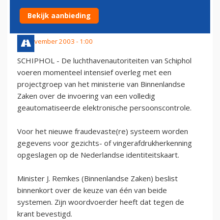
PERSOONSCONTROLE
Bekijk aanbieding
24 november 2003 - 1:00
SCHIPHOL - De luchthavenautoriteiten van Schiphol
voeren momenteel intensief overleg met een
projectgroep van het ministerie van Binnenlandse
Zaken over de invoering van een volledig
geautomatiseerde elektronische persoonscontrole.
Voor het nieuwe fraudevaste(re) systeem worden
gegevens voor gezichts- of vingerafdrukherkenning
opgeslagen op de Nederlandse identiteitskaart.
Minister J. Remkes (Binnenlandse Zaken) beslist
binnenkort over de keuze van één van beide
systemen. Zijn woordvoerder heeft dat tegen de
krant bevestigd.