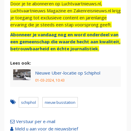
Door je te abonneren op Luchtvaartnieuws.nl,
Luchtvaartnieuws Magazine en Zakenreisnieuws.nl krijg
je toegang tot exclusieve content en jarenlange
ervaring die je steeds een stap voorsprong geeft.
Abonneer je vandaag nog en word onderdeel van
een gemeenschap die waarde hecht aan kwaliteit,
betrouwbaarheid en échte journalistiek.
Lees ook:
Nieuwe Uber-locatie op Schiphol
01-03-2024, 10:43
schiphol
nieuw busstation
Verstuur per e-mail
Meld u aan voor de nieuwsbrief