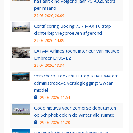
halfjaar: eind volgend jaar 75 A320neo’s
per maand
29-07-2026, 20:09
Certificering Boeing 737 MAX 10 stap
dichterbij: vliegproeven afgerond
29-07-2026, 14:09
LATAM Airlines toont interieur van nieuwe
Embraer E195-E2
29-07-2026, 13:34
Verscherpt toezicht ILT op KLM E&M om
administratieve verslaglegging: ‘Zwaar
middel’
29-07-2026, 11:54
Goed nieuws voor zomerse debutanten
op Schiphol: ook in de winter alle ruimte
29-07-2026, 11:20
Japanse luchtvaartmaatschappij ANA