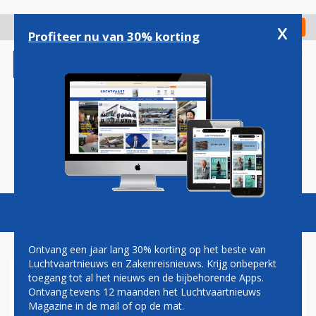
Overslaan
en
x
Digitaal Magazine
Registreer
Check in
naar
Profiteer nu van 30% korting
de
inhoud
gaan
Magazine
Podcasts
Vacatures
Toggl
naviga
Ontvang een jaar lang 30% korting op het beste van
Luchtvaartnieuws en Zakenreisnieuws. Krijg onbeperkt
toegang tot al het nieuws en de bijbehorende Apps.
SCHIPHOL VERWACHT NA DE
Ontvang tevens 12 maanden het Luchtvaartnieuws
ZOMER TE BEGINNEN MET
Magazine in de mail of op de mat.