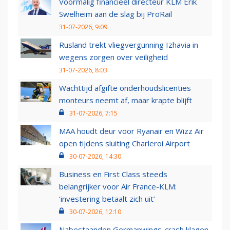
Voormalig financieel directeur KLM Erik
Swelheim aan de slag bij ProRail
31-07-2026, 9:09
Rusland trekt vliegvergunning Izhavia in
wegens zorgen over veiligheid
31-07-2026, 8:03
Wachttijd afgifte onderhoudslicenties
monteurs neemt af, maar krapte blijft
31-07-2026, 7:15
MAA houdt deur voor Ryanair en Wizz Air
open tijdens sluiting Charleroi Airport
30-07-2026, 14:30
Business en First Class steeds
belangrijker voor Air France-KLM:
‘investering betaalt zich uit’
30-07-2026, 12:10
Nabestaanden Germanwings-crash klagen