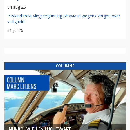
04 aug 26
Rusland trekt vliegvergunning Izhavia in wegens zorgen over
veiligheid
31 jul 26
COLUMNS
MIJNBOUW, EU EN LUCHTVAART