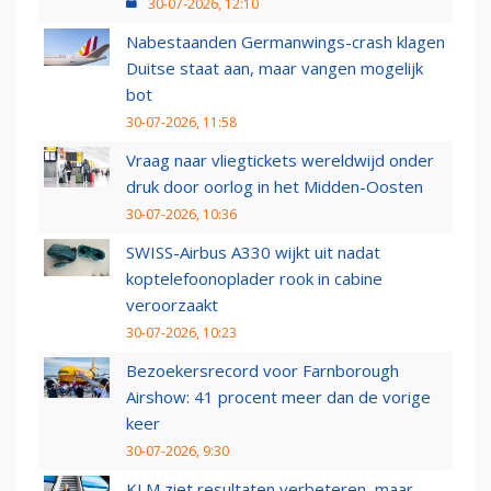
30-07-2026, 12:10
Nabestaanden Germanwings-crash klagen
Duitse staat aan, maar vangen mogelijk
bot
30-07-2026, 11:58
Vraag naar vliegtickets wereldwijd onder
druk door oorlog in het Midden-Oosten
30-07-2026, 10:36
SWISS-Airbus A330 wijkt uit nadat
koptelefoonoplader rook in cabine
veroorzaakt
30-07-2026, 10:23
Bezoekersrecord voor Farnborough
Airshow: 41 procent meer dan de vorige
keer
30-07-2026, 9:30
KLM ziet resultaten verbeteren, maar