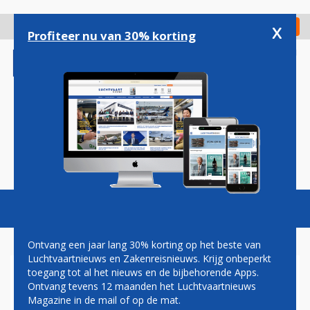
Overslaan
en
x
Digitaal Magazine
Registreer
Check in
naar
Profiteer nu van 30% korting
de
inhoud
gaan
Magazine
Podcasts
Vacatures
Toggl
naviga
Ontvang een jaar lang 30% korting op het beste van
Luchtvaartnieuws en Zakenreisnieuws. Krijg onbeperkt
toegang tot al het nieuws en de bijbehorende Apps.
SCHIPHOL WIL GELD ZIEN
Ontvang tevens 12 maanden het Luchtvaartnieuws
VAN BESTRAFTE
Magazine in de mail of op de mat.