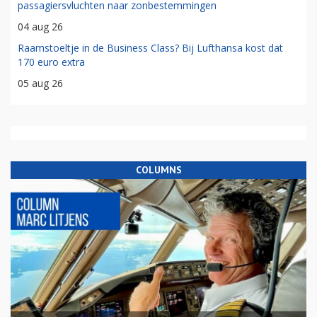
passagiersvluchten naar zonbestemmingen
04 aug 26
Raamstoeltje in de Business Class? Bij Lufthansa kost dat
170 euro extra
05 aug 26
COLUMNS