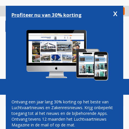
Overslaan
en
x
Digitaal Magazine
Registreer
Check in
naar
Profiteer nu van 30% korting
de
inhoud
gaan
Magazine
Podcasts
Vacatures
Toggl
naviga
Ontvang een jaar lang 30% korting op het beste van
Luchtvaartnieuws en Zakenreisnieuws. Krijg onbeperkt
toegang tot al het nieuws en de bijbehorende Apps.
TAXI OP VEEL VLIEGVELDEN
Ontvang tevens 12 maanden het Luchtvaartnieuws
FORS DUURDER, SCHIPHOL IS
Magazine in de mail of op de mat.