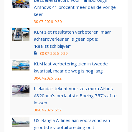
Bezoekersrecord voor Farnborough
Airshow: 41 procent meer dan de vorige
keer
30-07-2026, 9:30
KLM ziet resultaten verbeteren, maar
achteroverleunen is geen optie:
‘Realistisch blijven’
30-07-2026, 9:29
KLM laat verbetering zien in tweede
kwartaal, maar de weg is nog lang
30-07-2026, 8:22
Icelandair tekent voor zes extra Airbus
A320neo's om laatste Boeing 757's af te
lossen
30-07-2026, 6:52
US-Bangla Airlines aan vooravond van
grootste vlootuitbreiding ooit