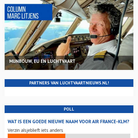
MIJNBOUW, EU EN LUCHTVAART
PARTNERS VAN LUCHTVAARTNIEUWS.NL!
POLL
WAT IS EEN GOEDE NIEUWE NAAM VOOR AIR FRANCE-KLM?
Verzin alsjeblieft iets anders