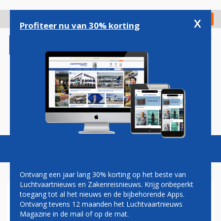
Overslaan
en
x
Digitaal Magazine
Registreer
Check in
naar
Profiteer nu van 30% korting
de
inhoud
gaan
Magazine
Podcasts
Vacatures
Toggl
naviga
Ontvang een jaar lang 30% korting op het beste van
Luchtvaartnieuws en Zakenreisnieuws. Krijg onbeperkt
toegang tot al het nieuws en de bijbehorende Apps.
VERBAZING OVER TV-
Ontvang tevens 12 maanden het Luchtvaartnieuws
OPTREDEN SCHIPHOL-
Magazine in de mail of op de mat.