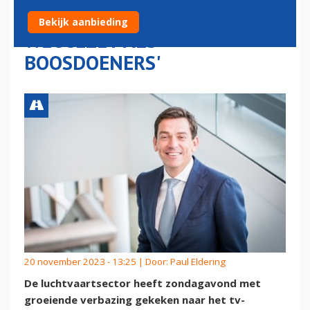
TOPMAN: 'AIRLINES
Bekijk aanbieding
WEGGEZET ALS
BOOSDOENERS'
20 november 2023 - 13:25 | Door:
Paul Eldering
De luchtvaartsector heeft zondagavond met
groeiende verbazing gekeken naar het tv-