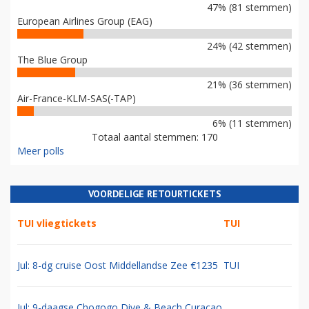
47% (81 stemmen)
European Airlines Group (EAG)
24% (42 stemmen)
The Blue Group
21% (36 stemmen)
Air-France-KLM-SAS(-TAP)
6% (11 stemmen)
Totaal aantal stemmen: 170
Meer polls
VOORDELIGE RETOURTICKETS
TUI vliegtickets
TUI
Jul: 8-dg cruise Oost Middellandse Zee €1235
TUI
Jul: 9-daagse Chogogo Dive & Beach Curacao