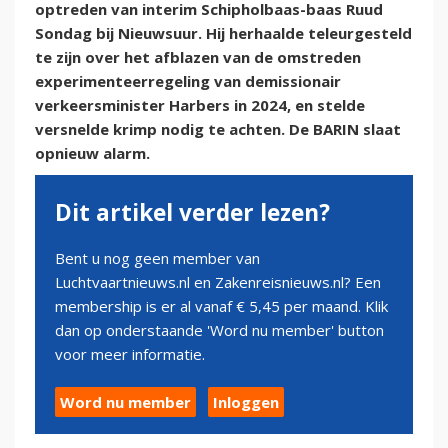
optreden van interim Schipholbaas-baas Ruud
Sondag bij Nieuwsuur. Hij herhaalde teleurgesteld
te zijn over het afblazen van de omstreden
experimenteerregeling van demissionair
verkeersminister Harbers in 2024, en stelde
versnelde krimp nodig te achten. De BARIN slaat
opnieuw alarm.
Dit artikel verder lezen?
Bent u nog geen member van
Luchtvaartnieuws.nl en Zakenreisnieuws.nl? Een
membership is er al vanaf € 5,45 per maand. Klik
dan op onderstaande 'Word nu member' button
voor meer informatie.
Word nu member
Inloggen