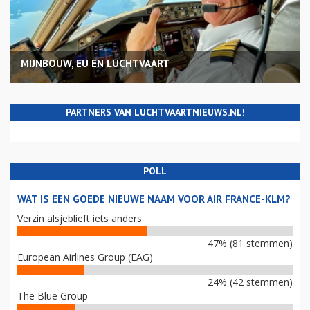
MIJNBOUW, EU EN LUCHTVAART
PARTNERS VAN LUCHTVAARTNIEUWS.NL!
POLL
WAT IS EEN GOEDE NIEUWE NAAM VOOR AIR FRANCE-KLM?
Verzin alsjeblieft iets anders
47% (81 stemmen)
European Airlines Group (EAG)
24% (42 stemmen)
The Blue Group