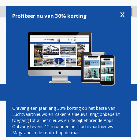
Overslaan
en
x
Digitaal Magazine
Registreer
Check in
naar
Profiteer nu van 30% korting
de
inhoud
gaan
Magazine
Podcasts
Vacatures
Toggl
naviga
Ontvang een jaar lang 30% korting op het beste van
Luchtvaartnieuws en Zakenreisnieuws. Krijg onbeperkt
toegang tot al het nieuws en de bijbehorende Apps.
VLIEGVELD BANDA ATJEH
Ontvang tevens 12 maanden het Luchtvaartnieuws
HEROPEND; GARUDA ZET
Magazine in de mail of op de mat.