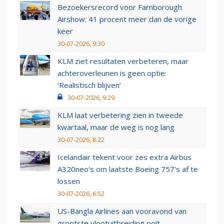
Bezoekersrecord voor Farnborough
Airshow: 41 procent meer dan de vorige
keer
30-07-2026, 9:30
KLM ziet resultaten verbeteren, maar
achteroverleunen is geen optie:
‘Realistisch blijven’
30-07-2026, 9:29
KLM laat verbetering zien in tweede
kwartaal, maar de weg is nog lang
30-07-2026, 8:22
Icelandair tekent voor zes extra Airbus
A320neo's om laatste Boeing 757's af te
lossen
30-07-2026, 6:52
US-Bangla Airlines aan vooravond van
grootste vlootuitbreiding ooit