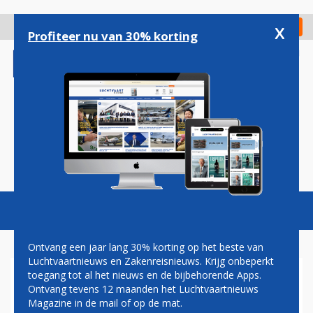
Overslaan
en
x
Digitaal Magazine
Registreer
Check in
naar
Profiteer nu van 30% korting
de
inhoud
gaan
Magazine
Podcasts
Vacatures
Toggl
naviga
Ontvang een jaar lang 30% korting op het beste van
Luchtvaartnieuws en Zakenreisnieuws. Krijg onbeperkt
toegang tot al het nieuws en de bijbehorende Apps.
VLIEGVERKEER EINDHOVEN
Ontvang tevens 12 maanden het Luchtvaartnieuws
HEEFT WEER LAST VAN MIST
Magazine in de mail of op de mat.