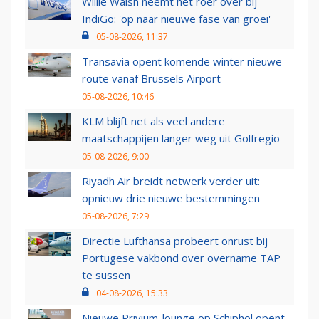
Willie Walsh neemt het roer over bij
IndiGo: 'op naar nieuwe fase van groei'
05-08-2026, 11:37
Transavia opent komende winter nieuwe
route vanaf Brussels Airport
05-08-2026, 10:46
KLM blijft net als veel andere
maatschappijen langer weg uit Golfregio
05-08-2026, 9:00
Riyadh Air breidt netwerk verder uit:
opnieuw drie nieuwe bestemmingen
05-08-2026, 7:29
Directie Lufthansa probeert onrust bij
Portugese vakbond over overname TAP
te sussen
04-08-2026, 15:33
Nieuwe Privium-lounge op Schiphol opent