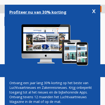
Overslaan
en
x
Digitaal Magazine
Registreer
Check in
naar
Profiteer nu van 30% korting
de
inhoud
gaan
Magazine
Podcasts
Vacatures
Toggl
naviga
Ontvang een jaar lang 30% korting op het beste van
Luchtvaartnieuws en Zakenreisnieuws. Krijg onbeperkt
toegang tot al het nieuws en de bijbehorende Apps.
EERSTE NEDERLANDSE F-35
Ontvang tevens 12 maanden het Luchtvaartnieuws
GELAND OP VLIEGBASIS
Magazine in de mail of op de mat.