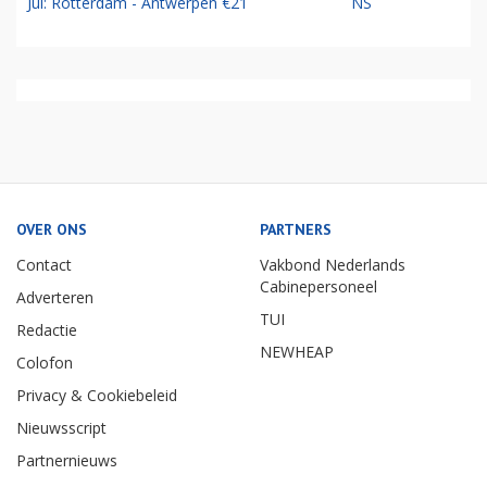
Jul: Rotterdam - Antwerpen €21
NS
OVER ONS
PARTNERS
Contact
Vakbond Nederlands
Cabinepersoneel
Adverteren
TUI
Redactie
NEWHEAP
Colofon
Privacy & Cookiebeleid
Nieuwsscript
Partnernieuws