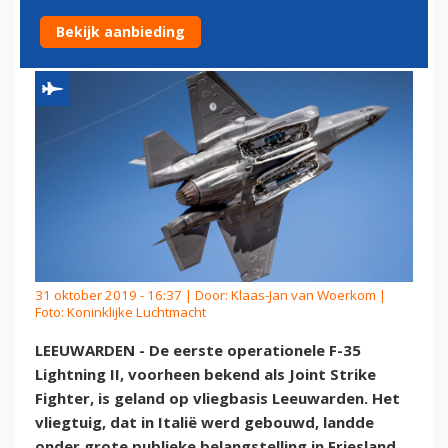
LEEUWARDEN
Bekijk aanbieding
31 oktober 2019 - 16:37 | Door:
Klaas-Jan van Woerkom
|
Foto: Koninklijke Luchtmacht
LEEUWARDEN - De eerste operationele F-35
Lightning II, voorheen bekend als Joint Strike
Fighter, is geland op vliegbasis Leeuwarden. Het
vliegtuig, dat in Italië werd gebouwd, landde
onder grote publieke belangstelling in Friesland.