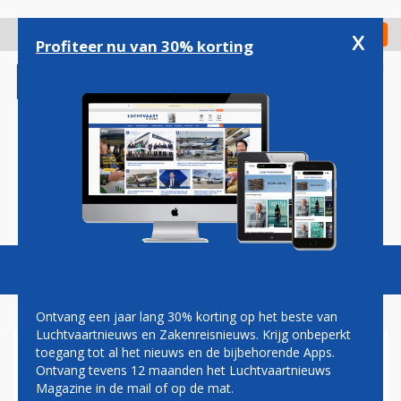
Overslaan
en
x
Digitaal Magazine
Registreer
Check in
naar
Profiteer nu van 30% korting
de
inhoud
gaan
Magazine
Podcasts
Vacatures
Toggl
naviga
Ontvang een jaar lang 30% korting op het beste van
Luchtvaartnieuws en Zakenreisnieuws. Krijg onbeperkt
toegang tot al het nieuws en de bijbehorende Apps.
EUROPESE MAATSCHAPPIJEN
Ontvang tevens 12 maanden het Luchtvaartnieuws
ZIEN VLIEGVERKEER
Magazine in de mail of op de mat.