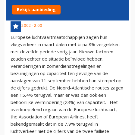
TERUGVALLEN IN MAART
Bekijk aanbieding
7 mei 2002 - 2:00
Europese luchtvaartmaatschappijen zagen hun
vliegverkeer in maart dalen met bijna 8% vergeleken
met dezelfde periode vorig jaar. Nieuwe factoren
zouden echter de situatie beïnvloed hebben.
Veranderingen in zomerdienstregelingen en
bezuinigingen op capaciteit ten gevolge van de
aanslagen van 11 september hebben hun stempel op
de cijfers gedrukt. De Noord-Atlantische routes zagen
een 15,4% terugval, maar er was dan ook een
behoorlijke vermindering (23%) van capaciteit. Het
overkoepelend orgaan van de Europese luchtvaart,
the Association of European Airlines, heeft
bekendgemaakt dat in de 7,9% terugval in
luchtverkeer niet de cijfers van de twee failliete