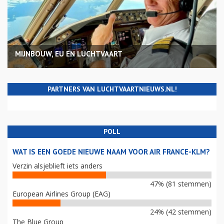
MIJNBOUW, EU EN LUCHTVAART
PARTNERS VAN LUCHTVAARTNIEUWS.NL!
POLL
WAT IS EEN GOEDE NIEUWE NAAM VOOR AIR FRANCE-KLM?
Verzin alsjeblieft iets anders
47% (81 stemmen)
European Airlines Group (EAG)
24% (42 stemmen)
The Blue Group