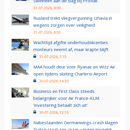
Swelheim aan de slag bij ProRail
31-07-2026, 9:09
Rusland trekt vliegvergunning Izhavia in
wegens zorgen over veiligheid
31-07-2026, 8:03
Wachttijd afgifte onderhoudslicenties
monteurs neemt af, maar krapte blijft
31-07-2026, 7:15
MAA houdt deur voor Ryanair en Wizz Air
open tijdens sluiting Charleroi Airport
30-07-2026, 14:30
Business en First Class steeds
belangrijker voor Air France-KLM:
‘investering betaalt zich uit’
30-07-2026, 12:10
Nabestaanden Germanwings-crash klagen
Duitse staat aan, maar vangen mogelijk