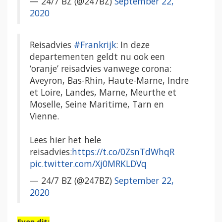
— 24/7 BZ (@247BZ)
September 22,
2020
Reisadvies
#Frankrijk
: In deze
departementen geldt nu ook een
‘oranje’ reisadvies vanwege corona:
Aveyron, Bas-Rhin, Haute-Marne, Indre
et Loire, Landes, Marne, Meurthe et
Moselle, Seine Maritime, Tarn en
Vienne.
Lees hier het hele
reisadvies:
https://t.co/0ZsnTdWhqR
pic.twitter.com/Xj0MRKLDVq
— 24/7 BZ (@247BZ)
September 22,
2020
Even dit: