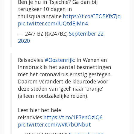
Ben je nu in Tsjechië? Ga dan bij
terugkeer 10 dagen in
thuisquarantaine.
https://t.co/CTO5Kfs7Jq
pic.twitter.com/lUQtdEJMn4
— 24/7 BZ (@247BZ)
September 22,
2020
Reisadvies
#Oostenrijk
: In Wenen en
Innsbruck is het aantal besmettingen
met het coronavirus ernstig gestegen.
Daarom verandert de kleurcode voor
deze steden van ‘geel’ naar ‘oranje’
(alleen noodzakelijke reizen).
Lees hier het hele
reisadvies:
https://t.co/1P7enOzlQ6
pic.twitter.com/wVK7bONbut