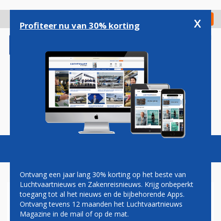
Overslaan
en
x
Digitaal Magazine
Registreer
Check in
naar
Profiteer nu van 30% korting
de
inhoud
gaan
Magazine
Podcasts
Vacatures
Toggl
naviga
Ontvang een jaar lang 30% korting op het beste van
Luchtvaartnieuws en Zakenreisnieuws. Krijg onbeperkt
toegang tot al het nieuws en de bijbehorende Apps.
ORANJE REISADVIES VOOR
Ontvang tevens 12 maanden het Luchtvaartnieuws
TSJECHIË, WENEN,
Magazine in de mail of op de mat.