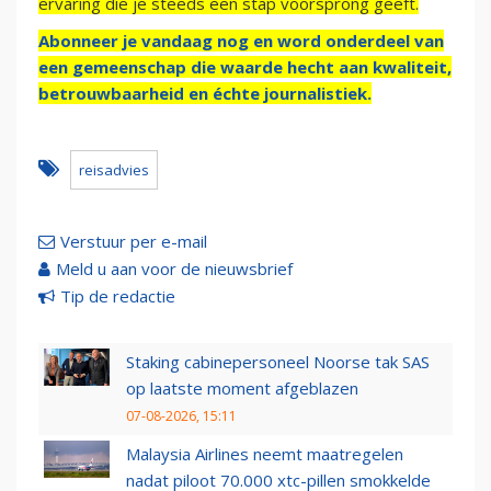
ervaring die je steeds een stap voorsprong geeft.
Abonneer je vandaag nog en word onderdeel van
een gemeenschap die waarde hecht aan kwaliteit,
betrouwbaarheid en échte journalistiek.
reisadvies
Verstuur per e-mail
Meld u aan voor de nieuwsbrief
Tip de redactie
Staking cabinepersoneel Noorse tak SAS
op laatste moment afgeblazen
07-08-2026, 15:11
Malaysia Airlines neemt maatregelen
nadat piloot 70.000 xtc-pillen smokkelde