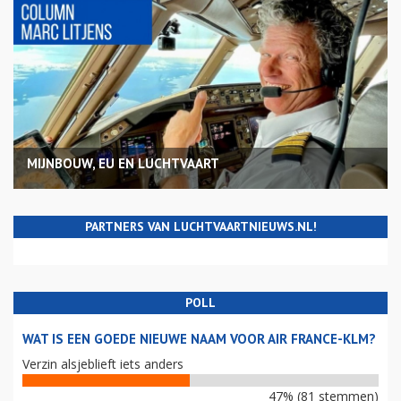
MIJNBOUW, EU EN LUCHTVAART
PARTNERS VAN LUCHTVAARTNIEUWS.NL!
POLL
WAT IS EEN GOEDE NIEUWE NAAM VOOR AIR FRANCE-KLM?
Verzin alsjeblieft iets anders
47% (81 stemmen)