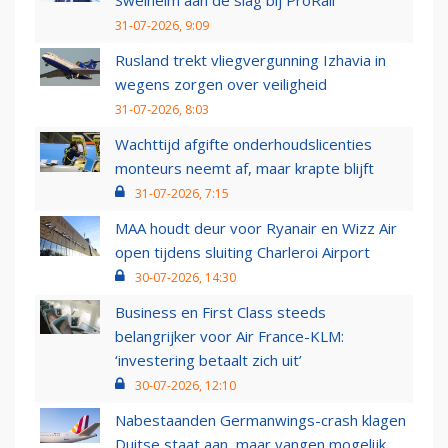
Swelheim aan de slag bij ProRail
31-07-2026, 9:09
Rusland trekt vliegvergunning Izhavia in
wegens zorgen over veiligheid
31-07-2026, 8:03
Wachttijd afgifte onderhoudslicenties
monteurs neemt af, maar krapte blijft
31-07-2026, 7:15
MAA houdt deur voor Ryanair en Wizz Air
open tijdens sluiting Charleroi Airport
30-07-2026, 14:30
Business en First Class steeds
belangrijker voor Air France-KLM:
‘investering betaalt zich uit’
30-07-2026, 12:10
Nabestaanden Germanwings-crash klagen
Duitse staat aan, maar vangen mogelijk