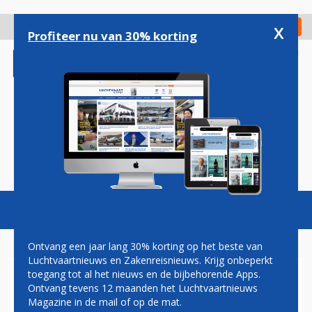
Overslaan
en
x
Digitaal Magazine
Registreer
Check in
naar
Profiteer nu van 30% korting
de
inhoud
gaan
Magazine
Podcasts
Vacatures
Toggl
naviga
Ontvang een jaar lang 30% korting op het beste van
Luchtvaartnieuws en Zakenreisnieuws. Krijg onbeperkt
toegang tot al het nieuws en de bijbehorende Apps.
SURINAME WIL SNEL VAN
Ontvang tevens 12 maanden het Luchtvaartnieuws
ZWARTE LIJST LUCHTVAART
Magazine in de mail of op de mat.