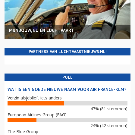
MIJNBOUW, EU EN LUCHTVAART
PARTNERS VAN LUCHTVAARTNIEUWS.NL!
POLL
WAT IS EEN GOEDE NIEUWE NAAM VOOR AIR FRANCE-KLM?
Verzin alsjeblieft iets anders
47% (81 stemmen)
European Airlines Group (EAG)
24% (42 stemmen)
The Blue Group