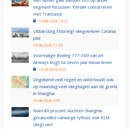
Met Apollo gaat easyJet zich op ander
segment focussen: ‘Eerder concurreren
met Transavia’
10-08-2026, 13:27
Uitbarsting Etna legt vliegverkeer Catania
plat
10-08-2026, 11:34
Voormalige Boeing 777-300 van Jet
Airways krijgt na zeven jaar nieuw leven
10-08-2026, 9:22
Ongekend veel regen en wind houdt ook
op maandag veel vliegtuigen aan de grond
in Shanghai
10-08-2026, 9:07
Ruim 80 procent vluchten Shanghai
gecancelled vanwege tyfoon, ook KLM
vliegt niet