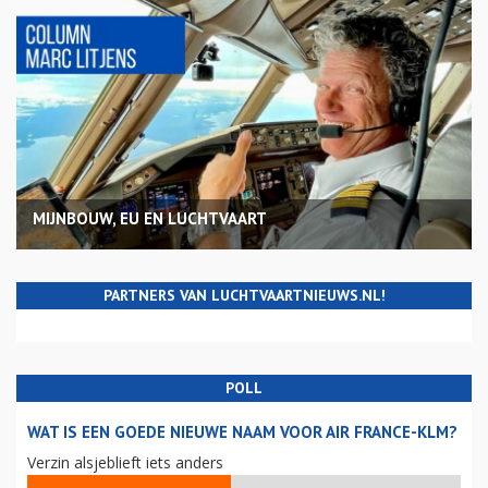
MIJNBOUW, EU EN LUCHTVAART
PARTNERS VAN LUCHTVAARTNIEUWS.NL!
POLL
WAT IS EEN GOEDE NIEUWE NAAM VOOR AIR FRANCE-KLM?
Verzin alsjeblieft iets anders