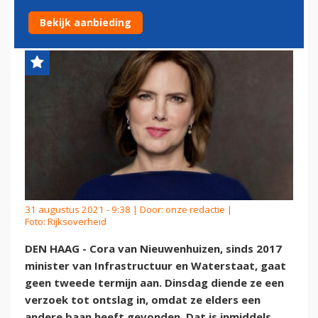
CORA VAN NIEUWENHUIZEN
Bekijk aanbieding
31 augustus 2021 - 9:38 | Door:
onze redactie
|
Foto: Rijksoverheid
DEN HAAG - Cora van Nieuwenhuizen, sinds 2017
minister van Infrastructuur en Waterstaat, gaat
geen tweede termijn aan. Dinsdag diende ze een
verzoek tot ontslag in, omdat ze elders een
andere baan heeft gevonden. Dat is inmiddels