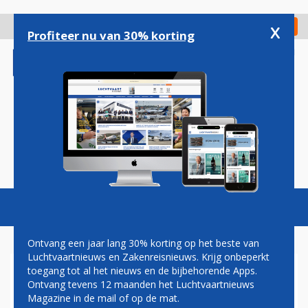
Overslaan
en
x
Digitaal Magazine
Registreer
Check in
naar
Profiteer nu van 30% korting
de
inhoud
gaan
Magazine
Podcasts
Vacatures
Toggl
naviga
Ontvang een jaar lang 30% korting op het beste van
Luchtvaartnieuws en Zakenreisnieuws. Krijg onbeperkt
toegang tot al het nieuws en de bijbehorende Apps.
TOCH GEEN TWEEDE TERMIJN
Ontvang tevens 12 maanden het Luchtvaartnieuws
VOOR VERKEERSMINISTER
Magazine in de mail of op de mat.