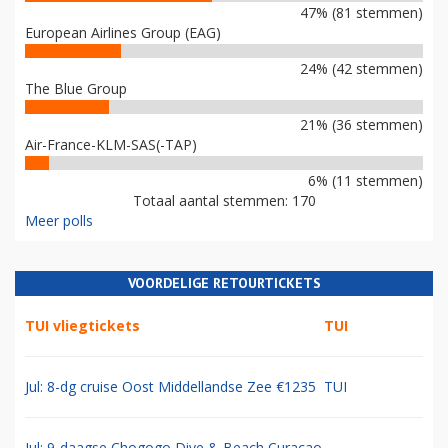
47% (81 stemmen)
European Airlines Group (EAG)
24% (42 stemmen)
The Blue Group
21% (36 stemmen)
Air-France-KLM-SAS(-TAP)
6% (11 stemmen)
Totaal aantal stemmen: 170
Meer polls
VOORDELIGE RETOURTICKETS
TUI vliegtickets
TUI
Jul: 8-dg cruise Oost Middellandse Zee €1235
TUI
Jul: 9-daagse Chogogo Dive & Beach Curacao