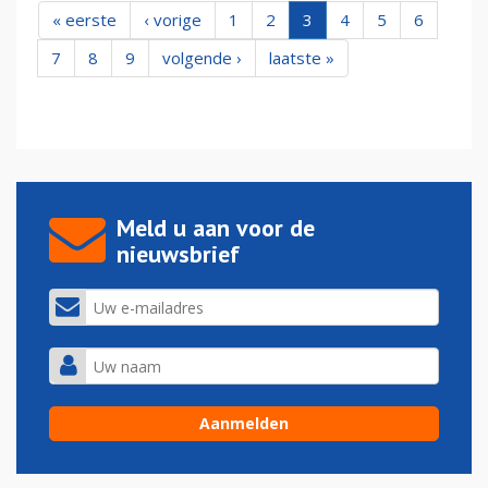
« eerste
‹ vorige
1
2
3
4
5
6
7
8
9
volgende ›
laatste »
Meld u aan voor de
nieuwsbrief