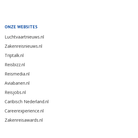
ONZE WEBSITES
Luchtvaartnieuws.nl
Zakenreisnieuws.nl
Triptalk.nl
Reisbizz.nl
Reismedia.nl
Aviabanen.nl
Reisjobs.nl
Caribisch Nederland.nl
Careerexperience.nl
Zakenreisawards.nl