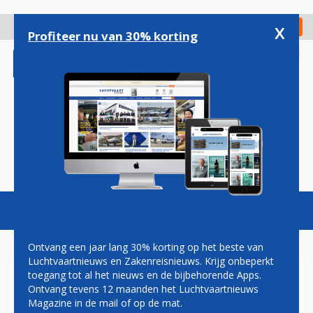
Overslaan
en
x
Digitaal Magazine
Registreer
Check in
naar
Profiteer nu van 30% korting
de
inhoud
gaan
Magazine
Podcasts
Vacatures
Toggl
naviga
Ontvang een jaar lang 30% korting op het beste van
Luchtvaartnieuws en Zakenreisnieuws. Krijg onbeperkt
toegang tot al het nieuws en de bijbehorende Apps.
AMERICAN AIRLINES
Ontvang tevens 12 maanden het Luchtvaartnieuws
Magazine in de mail of op de mat.