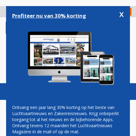
Overslaan
en
x
Digitaal Magazine
Registreer
Check in
naar
Profiteer nu van 30% korting
de
inhoud
gaan
Magazine
Podcasts
Vacatures
Toggl
naviga
Ontvang een jaar lang 30% korting op het beste van
Luchtvaartnieuws en Zakenreisnieuws. Krijg onbeperkt
toegang tot al het nieuws en de bijbehorende Apps.
AMERICAN AIRLINES EN AER
Ontvang tevens 12 maanden het Luchtvaartnieuws
LINGUS LANCEREN NIEUWE
Magazine in de mail of op de mat.