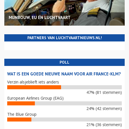
MIJNBOUW, EU EN LUCHTVAART
PARTNERS VAN LUCHTVAARTNIEUWS.NL!
POLL
WAT IS EEN GOEDE NIEUWE NAAM VOOR AIR FRANCE-KLM?
Verzin alsjeblieft iets anders
47% (81 stemmen)
European Airlines Group (EAG)
24% (42 stemmen)
The Blue Group
21% (36 stemmen)