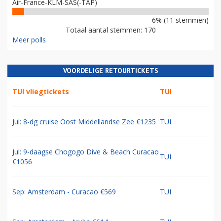
Air-France-KLM-SAS(-TAP)
6% (11 stemmen)
Totaal aantal stemmen: 170
Meer polls
VOORDELIGE RETOURTICKETS
TUI vliegtickets
TUI
Jul: 8-dg cruise Oost Middellandse Zee €1235
TUI
Jul: 9-daagse Chogogo Dive & Beach Curacao
TUI
€1056
Sep: Amsterdam - Curacao €569
TUI