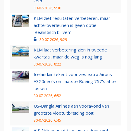
keer
30-07-2026, 9:30
KLM ziet resultaten verbeteren, maar
achteroverleunen is geen optie:
‘Realistisch blijven’
30-07-2026, 9:29
KLM laat verbetering zien in tweede
kwartaal, maar de weg is nog lang
30-07-2026, 8:22
Icelandair tekent voor zes extra Airbus
A320neo's om laatste Boeing 757's af te
lossen
30-07-2026, 6:52
US-Bangla Airlines aan vooravond van
grootste vlootuitbreiding ooit
30-07-2026, 6:45
AIS Airlines gaat jaar langer door met