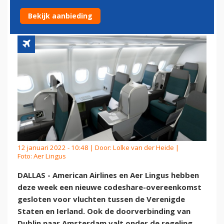
CODESHARE-OVEREENKOMST
Bekijk aanbieding
12 januari 2022 - 10:48 | Door:
Lolke van der Heide
|
Foto: Aer Lingus
DALLAS - American Airlines en Aer Lingus hebben
deze week een nieuwe codeshare-overeenkomst
gesloten voor vluchten tussen de Verenigde
Staten en Ierland. Ook de doorverbinding van
Dublin naar Amsterdam valt onder de regeling.