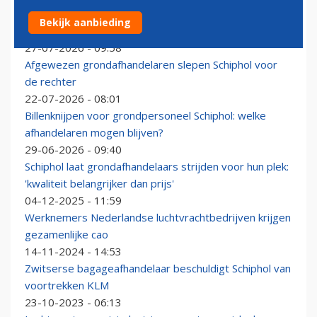
Teamwork onder de vleugels op Schiphol: 'tandje
Bekijk aanbieding
bijschakelen in de zomerpiek'
27-07-2026 - 09:58
Afgewezen grondafhandelaren slepen Schiphol voor
de rechter
22-07-2026 - 08:01
Billenknijpen voor grondpersoneel Schiphol: welke
afhandelaren mogen blijven?
29-06-2026 - 09:40
Schiphol laat grondafhandelaars strijden voor hun plek:
'kwaliteit belangrijker dan prijs'
04-12-2025 - 11:59
Werknemers Nederlandse luchtvrachtbedrijven krijgen
gezamenlijke cao
14-11-2024 - 14:53
Zwitserse bagageafhandelaar beschuldigt Schiphol van
voortrekken KLM
23-10-2023 - 06:13