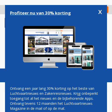
Overslaan
en
x
Digitaal Magazine
Registreer
Check in
naar
Profiteer nu van 30% korting
de
inhoud
gaan
Magazine
Podcasts
Vacatures
Toggl
naviga
Ontvang een jaar lang 30% korting op het beste van
Luchtvaartnieuws en Zakenreisnieuws. Krijg onbeperkt
toegang tot al het nieuws en de bijbehorende Apps.
SWISSPORT
Ontvang tevens 12 maanden het Luchtvaartnieuws
Magazine in de mail of op de mat.