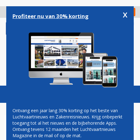
Overslaan
en
x
Digitaal Magazine
Registreer
Check in
naar
Profiteer nu van 30% korting
de
inhoud
gaan
Magazine
Podcasts
Vacatures
Toggl
naviga
Ontvang een jaar lang 30% korting op het beste van
Luchtvaartnieuws en Zakenreisnieuws. Krijg onbeperkt
toegang tot al het nieuws en de bijbehorende Apps.
KOREAN AIR LAAT
Ontvang tevens 12 maanden het Luchtvaartnieuws
PASSAGIERSVLUCHTEN OP
Magazine in de mail of op de mat.