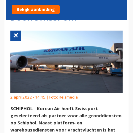
SCHIPHOL AFHANDELEN
Bekijk aanbieding
DOOR SWISSPORT
2 april 2022 - 14:45 | Foto: Reismedia
SCHIPHOL - Korean Air heeft Swissport
geselecteerd als partner voor alle gronddiensten
op Schiphol. Naast platform- en
warehousediensten voor vrachtvluchten is het