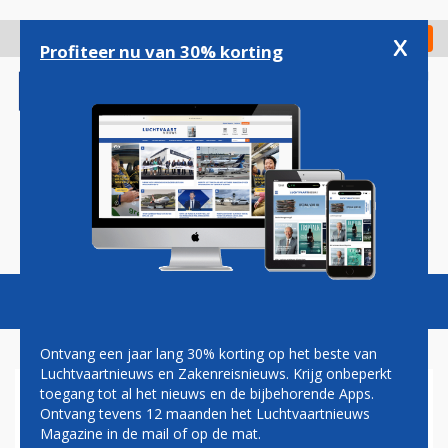
Overslaan
en
x
Digitaal Magazine
Registreer
Check in
naar
Profiteer nu van 30% korting
de
inhoud
gaan
Magazine
Podcasts
Vacatures
Toggl
naviga
Ontvang een jaar lang 30% korting op het beste van
Luchtvaartnieuws en Zakenreisnieuws. Krijg onbeperkt
toegang tot al het nieuws en de bijbehorende Apps.
DAVID VAN VLIET:
Ontvang tevens 12 maanden het Luchtvaartnieuws
HORRORLANDING
Magazine in de mail of op de mat.