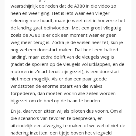
waarschijnlijk de reden dat de A380 in die video zo
heen en weer ging. Het is iets waar een vlieger
rekening mee houdt, maar je weet niet in hoeverre het
de landing gaat beïnvloeden. Met een groot vliegtuig
zoals de A380 is er ook een moment waar er geen
weg meer terug is. Zodra je de wielen neerzet, kun je
nog wel een doorstart maken. Dat heet een 'balked
landing', maar zodra de lift van de vleugels weg is
(nadat de spoilers op de vleugels vol uitklappen, en de
motoren in z'n achteruit zijn gezet), is een doorstart
niet meer mogelijk. Als er dan een paar goede
windstoten de enorme staart van die walvis
torpederen, dan moeten voorin alle zeilen worden
bijgezet om de boel op de baan te houden.
En ja, daarvoor zitten wij als piloten dus voorin. Om al
die scenario's van tevoren te bespreken, en
uiteindelijk een afweging te maken of we wel of niet de
nadering inzetten, een tijdje boven het vliegveld