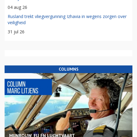
04 aug 26
Rusland trekt vliegvergunning Izhavia in wegens zorgen over
veiligheid
31 jul 26
COLUMNS
MIJNBOUW, EU EN LUCHTVAART