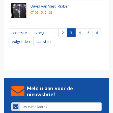
David van Vliet: Ribben
07-02-15, 01:02
« eerste
‹ vorige
1
2
3
4
5
6
volgende ›
laatste »
Meld u aan voor de
nieuwsbrief