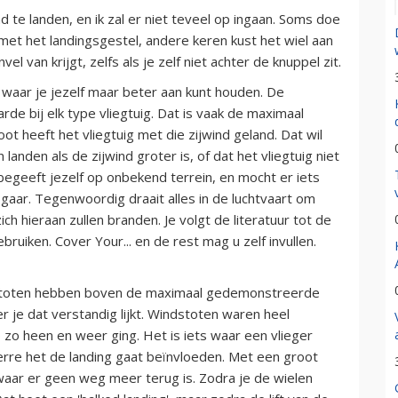
nd te landen, en ik zal er niet teveel op ingaan. Soms doe
 met het landingsgestel, andere keren kust het wiel aan
l van krijgt, zelfs als je zelf niet achter de knuppel zit.
t waar je jezelf maar beter aan kunt houden. De
de bij elk type vliegtuig. Dat is vaak de maximaal
t heeft het vliegtuig met die zijwind geland. Dat wil
 landen als de zijwind groter is, of dat het vliegtuig niet
 begeeft jezelf op onbekend terrein, en mocht er iets
 gaar. Tegenwoordig draait alles in de luchtvaart om
zich hieraan zullen branden. Je volgt de literatuur tot de
bruiken. Cover Your... en de rest mag u zelf invullen.
ndstoten hebben boven de maximaal gedemonstreerde
 je dat verstandig lijkt. Windstoten waren heel
o zo heen en weer ging. Het is iets waar een vlieger
erre het de landing gaat beïnvloeden. Met een groot
waar er geen weg meer terug is. Zodra je de wielen