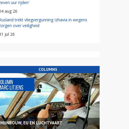
zeven uur rijden'
04 aug 26
Rusland trekt vliegvergunning Izhavia in wegens
zorgen over veiligheid
31 jul 26
COLUMNS
MIJNBOUW, EU EN LUCHTVAART