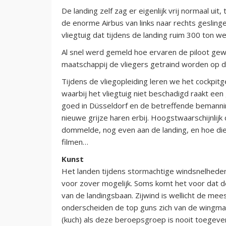
De landing zelf zag er eigenlijk vrij normaal u
de enorme Airbus van links naar rechts gesling
vliegtuig dat tijdens de landing ruim 300 ton 
Al snel werd gemeld hoe ervaren de piloot gew
maatschappij de vliegers getraind worden op dit
Tijdens de vliegopleiding leren we het cockpit
waarbij het vliegtuig niet beschadigd raakt ee
goed in Düsseldorf en de betreffende bemannin
nieuwe grijze haren erbij. Hoogstwaarschijnlijk 
dommelde, nog even aan de landing, en hoe die 
filmen…
Kunst
Het landen tijdens stormachtige windsnelheden 
voor zover mogelijk. Soms komt het voor dat de
van de landingsbaan. Zijwind is wellicht de mee
onderscheiden de top guns zich van de wingman-
(kuch) als deze beroepsgroep is nooit toegeve