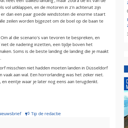
t heet een 'balked landing', maar zodra de lift van de
s vol uitklappen, en de motoren in z'n achteruit zijn
Als er dan een paar goede windstoten de enorme staart
alle zeilen worden bijgezet om de boel op de baan te
n. Om al die scenario's van tevoren te bespreken, en
 niet de nadering inzetten, een tijdje boven het
t maken. Soms is de beste landing de landing die je maakt
.
dorf misschien niet hadden moeten landen in Düsseldorf
n vaak aan wal. Een horrorlanding was het zeker niet.
 en eentje waar je later nog eens aan terugdenkt.
nieuwsbrief
Tip de redactie