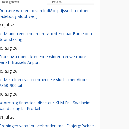
Best gelezen
Crashes
Donkere wolken boven IndiGo: prijsvechter doet
widebody-vloot weg
31 jul 26
KLM annuleert meerdere vluchten naar Barcelona
door staking
05 aug 26
Transavia opent komende winter nieuwe route
vanaf Brussels Airport
05 aug 26
KLM stelt eerste commerciële vlucht met Airbus
A350-900 uit
06 aug 26
Voormalig financieel directeur KLM Erik Swelheim
aan de slag bij ProRail
31 jul 26
Groningen vanaf nu verbonden met Esbjerg: 'scheelt