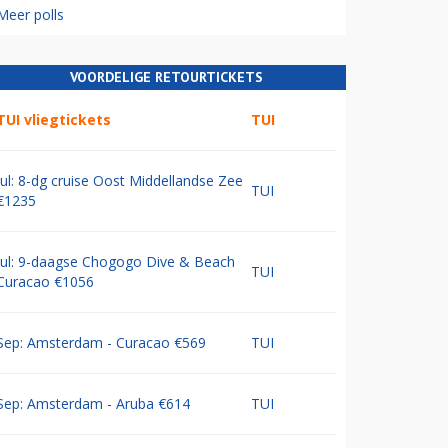
Meer polls
VOORDELIGE RETOURTICKETS
TUI vliegtickets
TUI
Jul: 8-dg cruise Oost Middellandse Zee
TUI
€1235
Jul: 9-daagse Chogogo Dive & Beach
TUI
Curacao €1056
Sep: Amsterdam - Curacao €569
TUI
Sep: Amsterdam - Aruba €614
TUI