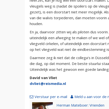
neerzet, kun je nog wel een doorstart maken. Da
vleugels weg is (nadat de spoilers op de vleugel
gezet), is een doorstart niet meer mogelijk. 
van die walvis torpederen, dan moeten voorin 
houden.
En ja, daarvoor zitten wij als piloten dus voori
uiteindelijk een afweging te maken of we wel of
vliegveld cirkelen, of uiteindelijk een doorstar
op het vliegveld wat niet de eindbestemming is
Daarmee zeg ik niet dat de collega's in Düssel
die dag, op dat moment. De beste stuurlui staa
Uiteindelijk was het gewoon een goede landing,
David van Vliet
dvliet@reismedia.nl
Verstuur per e-mail
Meld u aan voor de 
Herman Mateboer: Vrienden