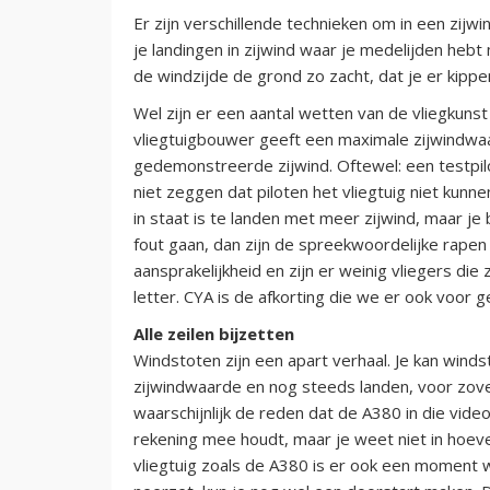
Er zijn verschillende technieken om in een zijwi
je landingen in zijwind waar je medelijden hebt
de windzijde de grond zo zacht, dat je er kippenve
Wel zijn er een aantal wetten van de vliegkuns
vliegtuigbouwer geeft een maximale zijwindwaar
gedemonstreerde zijwind. Oftewel: een testpiloo
niet zeggen dat piloten het vliegtuig niet kunnen
in staat is te landen met meer zijwind, maar je
fout gaan, dan zijn de spreekwoordelijke rapen
aansprakelijkheid en zijn er weinig vliegers die 
letter. CYA is de afkorting die we er ook voor ge
Alle zeilen bijzetten
Windstoten zijn een apart verhaal. Je kan wi
zijwindwaarde en nog steeds landen, voor zover
waarschijnlijk de reden dat de A380 in die vide
rekening mee houdt, maar je weet niet in hoev
vliegtuig zoals de A380 is er ook een moment 