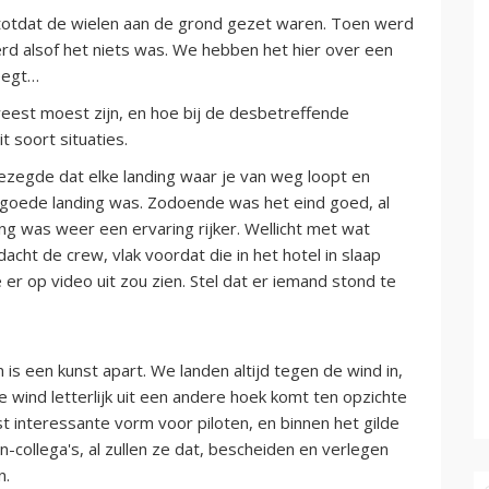
it, totdat de wielen aan de grond gezet waren. Toen werd
erd alsof het niets was. We hebben het hier over een
weegt…
eest moest zijn, en hoe bij de desbetreffende
 soort situaties.
gezegde dat elke landing waar je van weg loopt en
n goede landing was. Zodoende was het eind goed, al
g was weer een ervaring rijker. Wellicht met wat
dacht de crew, vlak voordat die in het hotel in slaap
er op video uit zou zien. Stel dat er iemand stond te
is een kunst apart. We landen altijd tegen de wind in,
 wind letterlijk uit een andere hoek komt ten opzichte
st interessante vorm voor piloten, en binnen het gilde
collega's, al zullen ze dat, bescheiden en verlegen
n.