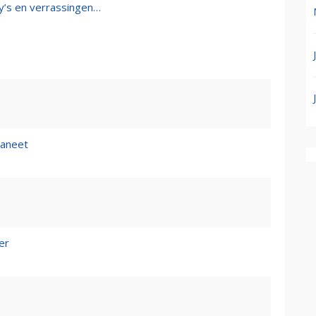
y’s en verrassingen…
aneet
er