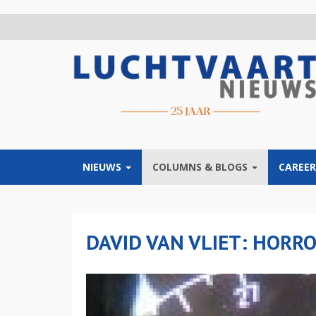
Overslaan
en
naar
de
inhoud
gaan
NIEUWS
COLUMNS & BLOGS
CAREER
DAVID VAN VLIET: HORR