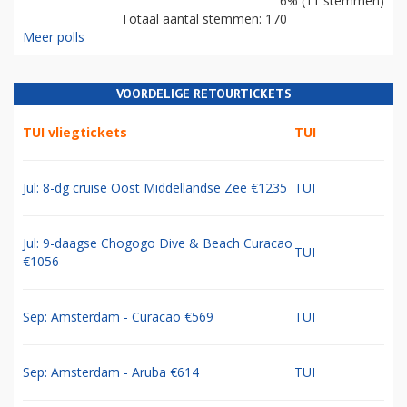
6% (11 stemmen)
Totaal aantal stemmen: 170
Meer polls
VOORDELIGE RETOURTICKETS
TUI vliegtickets
TUI
Jul: 8-dg cruise Oost Middellandse Zee €1235
TUI
Jul: 9-daagse Chogogo Dive & Beach Curacao
TUI
€1056
Sep: Amsterdam - Curacao €569
TUI
Sep: Amsterdam - Aruba €614
TUI