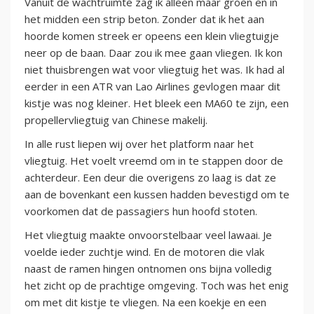
Vanuit de wachtruimte zag ik alleen maar groen en in
het midden een strip beton. Zonder dat ik het aan
hoorde komen streek er opeens een klein vliegtuigje
neer op de baan. Daar zou ik mee gaan vliegen. Ik kon
niet thuisbrengen wat voor vliegtuig het was. Ik had al
eerder in een ATR van Lao Airlines gevlogen maar dit
kistje was nog kleiner. Het bleek een MA60 te zijn, een
propellervliegtuig van Chinese makelij.
In alle rust liepen wij over het platform naar het
vliegtuig. Het voelt vreemd om in te stappen door de
achterdeur. Een deur die overigens zo laag is dat ze
aan de bovenkant een kussen hadden bevestigd om te
voorkomen dat de passagiers hun hoofd stoten.
Het vliegtuig maakte onvoorstelbaar veel lawaai. Je
voelde ieder zuchtje wind. En de motoren die vlak
naast de ramen hingen ontnomen ons bijna volledig
het zicht op de prachtige omgeving. Toch was het enig
om met dit kistje te vliegen. Na een koekje en een