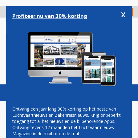
Overslaan
en
x
Digitaal Magazine
Registreer
Check in
naar
Profiteer nu van 30% korting
de
inhoud
gaan
Magazine
Podcasts
Vacatures
Toggl
naviga
Ontvang een jaar lang 30% korting op het beste van
Luchtvaartnieuws en Zakenreisnieuws. Krijg onbeperkt
toegang tot al het nieuws en de bijbehorende Apps.
DIEDERIK SWART: SCHATTIGE
Ontvang tevens 12 maanden het Luchtvaartnieuws
LUCHTVAART
Magazine in de mail of op de mat.