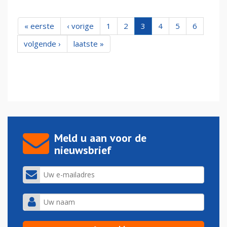
« eerste
‹ vorige
1
2
3
4
5
6
volgende ›
laatste »
Meld u aan voor de
nieuwsbrief