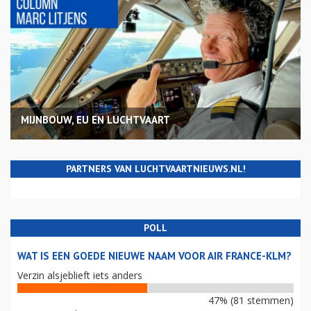
MIJNBOUW, EU EN LUCHTVAART
PARTNERS VAN LUCHTVAARTNIEUWS.NL!
POLL
WAT IS EEN GOEDE NIEUWE NAAM VOOR AIR FRANCE-KLM?
Verzin alsjeblieft iets anders
47% (81 stemmen)