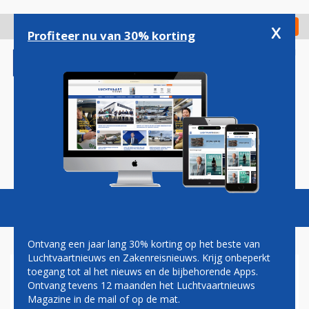
Overslaan
en
x
Digitaal Magazine
Registreer
Check in
naar
Profiteer nu van 30% korting
de
inhoud
gaan
Magazine
Podcasts
Vacatures
Toggl
naviga
Ontvang een jaar lang 30% korting op het beste van
Luchtvaartnieuws en Zakenreisnieuws. Krijg onbeperkt
toegang tot al het nieuws en de bijbehorende Apps.
DIEDERIK SWART: WIE IS DE
Ontvang tevens 12 maanden het Luchtvaartnieuws
BESTE?
Magazine in de mail of op de mat.