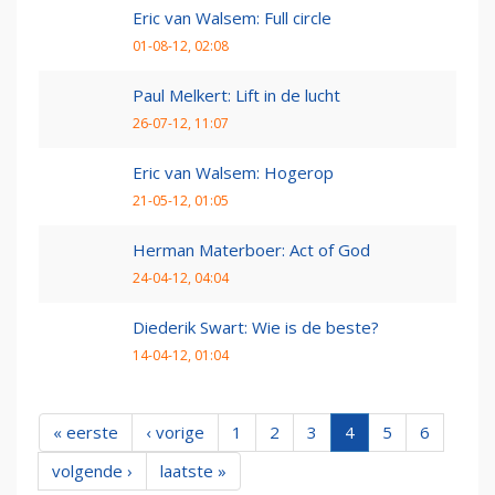
Eric van Walsem: Full circle
01-08-12, 02:08
Paul Melkert: Lift in de lucht
26-07-12, 11:07
Eric van Walsem: Hogerop
21-05-12, 01:05
Herman Materboer: Act of God
24-04-12, 04:04
Diederik Swart: Wie is de beste?
14-04-12, 01:04
« eerste
‹ vorige
1
2
3
4
5
6
volgende ›
laatste »