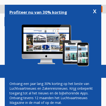
Overslaan
en
x
Digitaal Magazine
Registreer
Check in
naar
Profiteer nu van 30% korting
de
inhoud
gaan
Magazine
Podcasts
Vacatures
Toggl
naviga
Ontvang een jaar lang 30% korting op het beste van
Luchtvaartnieuws en Zakenreisnieuws. Krijg onbeperkt
toegang tot al het nieuws en de bijbehorende Apps.
ERIC VAN WALSEM: STANK
Ontvang tevens 12 maanden het Luchtvaartnieuws
VOOR DANK
Magazine in de mail of op de mat.