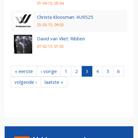
01-04-15, 05:04
Christa Kloosman: 4U9525
25-03-15, 09:03
David van Vliet: Ribben
07-02-15, 01:02
« eerste
‹ vorige
1
2
3
4
5
6
volgende ›
laatste »