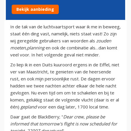
Bekijk aanbieding
30 maart 2011
In de tak van de luchtvaartsport waar ik me in beweeg,
staat één ding vast, namelijk, niets staat vast! Zo zijn
wij geregelde gebruikers van woorden als
zouden
moeten
,
planning
en ook de combinatie als…dan komt
veel voor. In het volgende geval niet minder.
Zo liep ik in een Duits kuuroord ergens in de Eiffel, niet
ver van Maastricht, te genieten van de heersende
rust, en ook mijn persoonlijke rust. De dagen ervoor
hadden we twee nachten achter elkaar de hele nacht
gevlogen. Nu even tijd om om te schakelen en bij te
komen, gelukkig staat de volgende vlucht (daar is er al
één)
gepland
voor een dag later, 1700 local time.
Daar gaat de BlackBerry; "
Dear crew, please be
informed that tomorrow's flight is now scheduled for
tonight, 2200Z departure!
"