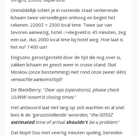
Onmiddellijk schiet je in rustende staat verkerende
lichaam twee versnellingen omhoog en begint het
rekenen. 2200Z = 2300 local time. Twee uur van
tevoren aanwezig, hotel ->vliegveld is 45 minuten, zeg
een uur, dus 2000 local time bij hotel weg. Hoe laat is
het nu? 1400 uur!
Enigszins gerustgesteld door de tijd die nog over is,
zakken lichaam en geest weer in cruise stand. Sluit
Moskou (onze bestemming) niet rond onze (weer één)
verwachte
aankomsttijd?
De BlackBerry; "
Dear ops (operations), please check
UUWW notam'd closing times
."
Het antwoord laat niet lang op zich wachten en al snel
lees ik de 'geruststellende' woorden; “
the 0050Z
estimated
time of arrival
shouldn't
be a problem
.”
Dat klopt! Dus met veertig minuten speling, bereiden