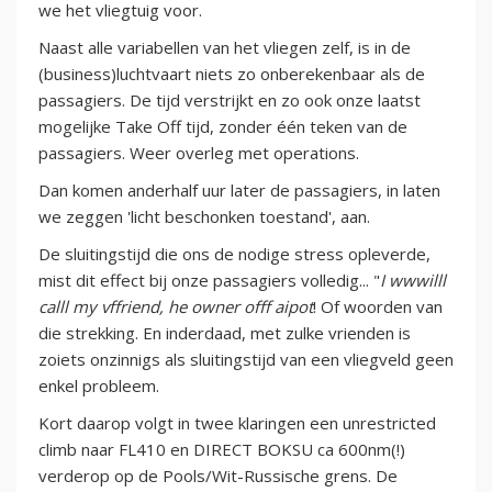
we het vliegtuig voor.
Naast alle variabellen van het vliegen zelf, is in de
(business)luchtvaart niets zo onberekenbaar als de
passagiers. De tijd verstrijkt en zo ook onze laatst
mogelijke Take Off tijd, zonder één teken van de
passagiers. Weer overleg met operations.
Dan komen anderhalf uur later de passagiers, in laten
we zeggen 'licht beschonken toestand', aan.
De sluitingstijd die ons de nodige stress opleverde,
mist dit effect bij onze passagiers volledig... "
I wwwilll
calll my vffriend, he owner offf aipot
! Of woorden van
die strekking. En inderdaad, met zulke vrienden is
zoiets onzinnigs als sluitingstijd van een vliegveld geen
enkel probleem.
Kort daarop volgt in twee klaringen een unrestricted
climb naar FL410 en DIRECT BOKSU ca 600nm(!)
verderop op de Pools/Wit-Russische grens. De