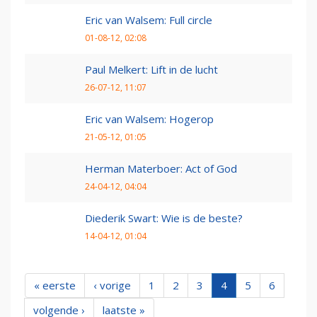
Eric van Walsem: Full circle
01-08-12, 02:08
Paul Melkert: Lift in de lucht
26-07-12, 11:07
Eric van Walsem: Hogerop
21-05-12, 01:05
Herman Materboer: Act of God
24-04-12, 04:04
Diederik Swart: Wie is de beste?
14-04-12, 01:04
« eerste
‹ vorige
1
2
3
4
5
6
volgende ›
laatste »