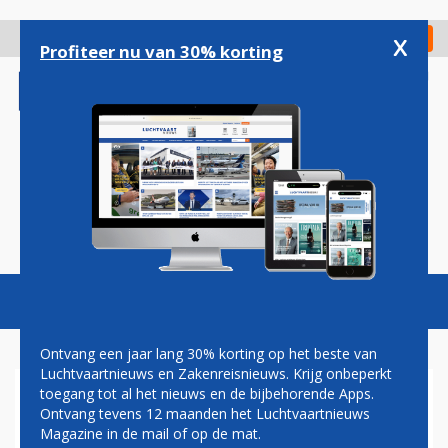
Overslaan
en
x
Digitaal Magazine
Registreer
Check in
naar
Profiteer nu van 30% korting
de
inhoud
gaan
Magazine
Podcasts
Vacatures
Toggl
naviga
Ontvang een jaar lang 30% korting op het beste van
Luchtvaartnieuws en Zakenreisnieuws. Krijg onbeperkt
toegang tot al het nieuws en de bijbehorende Apps.
HERMAN MATEBOER: DEJA
Ontvang tevens 12 maanden het Luchtvaartnieuws
VU
Magazine in de mail of op de mat.