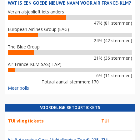
WAT IS EEN GOEDE NIEUWE NAAM VOOR AIR FRANCE-KLM?
Verzin alsjeblieft iets anders
47% (81 stemmen)
European Airlines Group (EAG)
24% (42 stemmen)
The Blue Group
21% (36 stemmen)
Air-France-KLM-SAS(-TAP)
6% (11 stemmen)
Totaal aantal stemmen: 170
Meer polls
VOORDELIGE RETOURTICKETS
TUI vliegtickets
TUI
Jul: 8-dg cruise Oost Middellandse Zee €1235
TUI