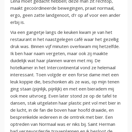
Lena moet gedacht hebben; deze man zit rechtop,
maakt gecoördineerde bewegingen, praat normaal,
ergo, geen zatte landgenoot, d’r op af voor een ander
erbij is.
Via een gangetje langs de keuken kwam je van het
restaurant in het naastgelegen café waar het gezellig
druk was. Binnen vijf minuten overkwam mij hetzelfde.
Ik ben haar naam vergeten, maar ook zij maakte
duidelijk wat haar plannen waren met mij. De
hotelkamer in het Intercontinental vond ze helemaal
interessant. Toen volgde er een forse dame met een
leuk koppie die, beschonken als ze was, op mijn tenen
ging staan (pijnlijk, pijnlijk) en met een bieradem mij
ook mee uitvroeg. Even later stond ze op de tafel te
dansen, stak uitgelaten haar plastic pint vol met bier in
de lucht, in de fan die boven haar hoofd draaide, en
besprenkelde iedereen in de omtrek met bier. Een
optreden van Normaal was er niks bij. Saint Herman
had vergevorderde trouwplannen en ik besloot de