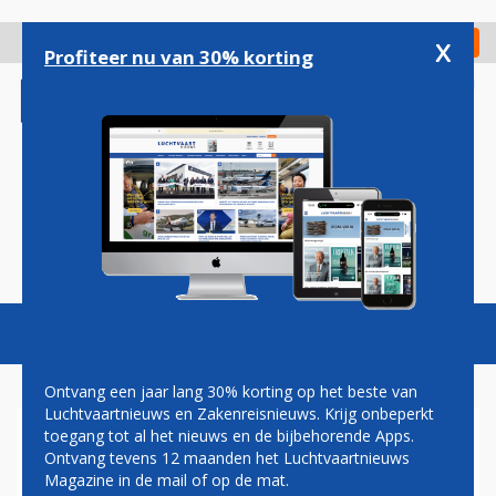
Overslaan
en
x
Digitaal Magazine
Registreer
Check in
naar
Profiteer nu van 30% korting
de
inhoud
gaan
Magazine
Podcasts
Vacatures
Toggl
naviga
Ontvang een jaar lang 30% korting op het beste van
Luchtvaartnieuws en Zakenreisnieuws. Krijg onbeperkt
toegang tot al het nieuws en de bijbehorende Apps.
HERMAN MATEBOER:
Ontvang tevens 12 maanden het Luchtvaartnieuws
PAKKENDE SLOGAN
Magazine in de mail of op de mat.