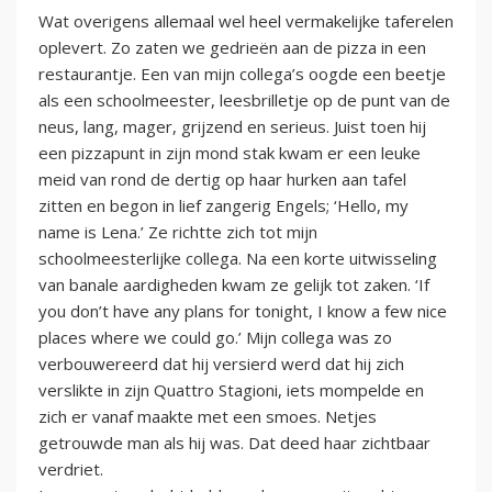
Wat overigens allemaal wel heel vermakelijke taferelen
oplevert. Zo zaten we gedrieën aan de pizza in een
restaurantje. Een van mijn collega’s oogde een beetje
als een schoolmeester, leesbrilletje op de punt van de
neus, lang, mager, grijzend en serieus. Juist toen hij
een pizzapunt in zijn mond stak kwam er een leuke
meid van rond de dertig op haar hurken aan tafel
zitten en begon in lief zangerig Engels; ‘Hello, my
name is Lena.’ Ze richtte zich tot mijn
schoolmeesterlijke collega. Na een korte uitwisseling
van banale aardigheden kwam ze gelijk tot zaken. ‘If
you don’t have any plans for tonight, I know a few nice
places where we could go.’ Mijn collega was zo
verbouwereerd dat hij versierd werd dat hij zich
verslikte in zijn Quattro Stagioni, iets mompelde en
zich er vanaf maakte met een smoes. Netjes
getrouwde man als hij was. Dat deed haar zichtbaar
verdriet.