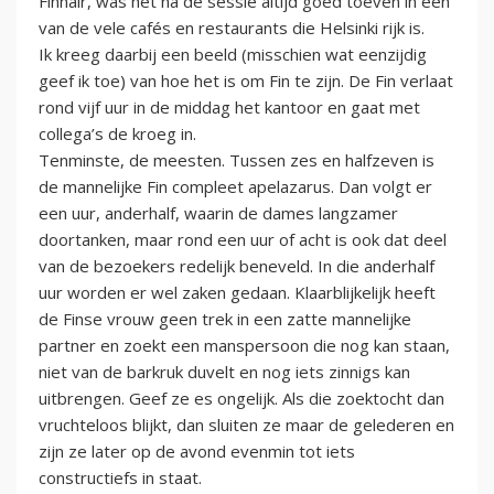
Finnair, was het na de sessie altijd goed toeven in een
van de vele cafés en restaurants die Helsinki rijk is.
Ik kreeg daarbij een beeld (misschien wat eenzijdig
geef ik toe) van hoe het is om Fin te zijn. De Fin verlaat
rond vijf uur in de middag het kantoor en gaat met
collega’s de kroeg in.
Tenminste, de meesten. Tussen zes en halfzeven is
de mannelijke Fin compleet apelazarus. Dan volgt er
een uur, anderhalf, waarin de dames langzamer
doortanken, maar rond een uur of acht is ook dat deel
van de bezoekers redelijk beneveld. In die anderhalf
uur worden er wel zaken gedaan. Klaarblijkelijk heeft
de Finse vrouw geen trek in een zatte mannelijke
partner en zoekt een manspersoon die nog kan staan,
niet van de barkruk duvelt en nog iets zinnigs kan
uitbrengen. Geef ze es ongelijk. Als die zoektocht dan
vruchteloos blijkt, dan sluiten ze maar de gelederen en
zijn ze later op de avond evenmin tot iets
constructiefs in staat.