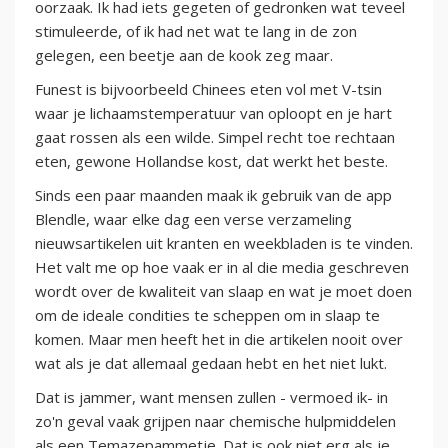
oorzaak. Ik had iets gegeten of gedronken wat teveel
stimuleerde, of ik had net wat te lang in de zon
gelegen, een beetje aan de kook zeg maar.
Funest is bijvoorbeeld Chinees eten vol met V-tsin
waar je lichaamstemperatuur van oploopt en je hart
gaat rossen als een wilde. Simpel recht toe rechtaan
eten, gewone Hollandse kost, dat werkt het beste.
Sinds een paar maanden maak ik gebruik van de app
Blendle, waar elke dag een verse verzameling
nieuwsartikelen uit kranten en weekbladen is te vinden.
Het valt me op hoe vaak er in al die media geschreven
wordt over de kwaliteit van slaap en wat je moet doen
om de ideale condities te scheppen om in slaap te
komen. Maar men heeft het in die artikelen nooit over
wat als je dat allemaal gedaan hebt en het niet lukt.
Dat is jammer, want mensen zullen - vermoed ik- in
zo'n geval vaak grijpen naar chemische hulpmiddelen
als een Temazepammetje. Dat is ook niet erg als je