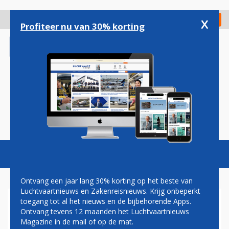
Overslaan
en
x
Digitaal Magazine
Registreer
Check in
naar
Profiteer nu van 30% korting
de
inhoud
gaan
Magazine
Podcasts
Vacatures
Toggl
naviga
Ontvang een jaar lang 30% korting op het beste van
Luchtvaartnieuws en Zakenreisnieuws. Krijg onbeperkt
toegang tot al het nieuws en de bijbehorende Apps.
HERMAN MATEBOER: RUST
Ontvang tevens 12 maanden het Luchtvaartnieuws
Magazine in de mail of op de mat.