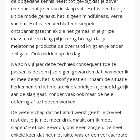
de opgedane kennis heeft tot gevolg dat je zover
ontspant dat je er van in slaap valt. Het is een beetje
uit de mode geraakt, het is geen mindfulness, verre
van dat. Het is een verbluffend simpele
ontspanningstechniek die het gemaal in je grijze
massa tot zo'n laag pitje terug brengt dat je
melatonine productie de overhand krijgt en je onder
zeil gaat. Ook midden op de dag.
Na zo'n vijf jaar deze techniek consequent toe te
passen is deze mij zo eigen geworden dat, wanneer ik
er mee begin, het is alsof geest en lichaam de situatie
herkennen en het melatoninefabriekje in je hoofd gelijk
aan de slag gaat. Zonder vaak ook maar de hele
oefening af te hoeven werken.
De wetenschap dat het altijd werkt geeft je zoveel
rust dat je je niet meer druk maakt om 'ik moet
slapen.' Het lukt gewoon, dus geen zorgen. De heel
enkele keer dat het niet lukte was er een verklaarbare