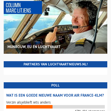
MIJNBOUW, EU EN LUCHTVAART
PARTNERS VAN LUCHTVAARTNIEUWS.NL!
POLL
WAT IS EEN GOEDE NIEUWE NAAM VOOR AIR FRANCE-KLM?
Verzin alsjeblieft iets anders