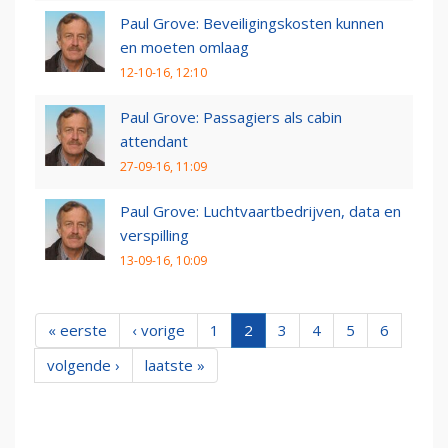
Paul Grove: Beveiligingskosten kunnen
en moeten omlaag
12-10-16, 12:10
Paul Grove: Passagiers als cabin
attendant
27-09-16, 11:09
Paul Grove: Luchtvaartbedrijven, data en
verspilling
13-09-16, 10:09
« eerste
‹ vorige
1
2
3
4
5
6
volgende ›
laatste »