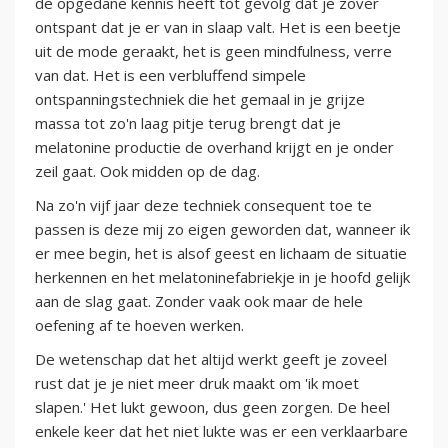
de opgedane kennis heeft tot gevolg dat je zover
ontspant dat je er van in slaap valt. Het is een beetje
uit de mode geraakt, het is geen mindfulness, verre
van dat. Het is een verbluffend simpele
ontspanningstechniek die het gemaal in je grijze
massa tot zo'n laag pitje terug brengt dat je
melatonine productie de overhand krijgt en je onder
zeil gaat. Ook midden op de dag.
Na zo'n vijf jaar deze techniek consequent toe te
passen is deze mij zo eigen geworden dat, wanneer ik
er mee begin, het is alsof geest en lichaam de situatie
herkennen en het melatoninefabriekje in je hoofd gelijk
aan de slag gaat. Zonder vaak ook maar de hele
oefening af te hoeven werken.
De wetenschap dat het altijd werkt geeft je zoveel
rust dat je je niet meer druk maakt om 'ik moet
slapen.' Het lukt gewoon, dus geen zorgen. De heel
enkele keer dat het niet lukte was er een verklaarbare