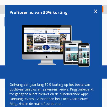
Overslaan
en
x
Digitaal Magazine
Registreer
Check in
naar
Profiteer nu van 30% korting
de
inhoud
gaan
Magazine
Podcasts
Vacatures
Toggl
naviga
Ontvang een jaar lang 30% korting op het beste van
Luchtvaartnieuws en Zakenreisnieuws. Krijg onbeperkt
toegang tot al het nieuws en de bijbehorende Apps.
HERMAN MATEBOER: RUST
Ontvang tevens 12 maanden het Luchtvaartnieuws
Magazine in de mail of op de mat.