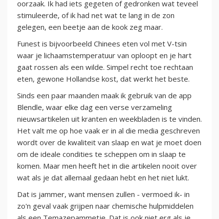
oorzaak. Ik had iets gegeten of gedronken wat teveel
stimuleerde, of ik had net wat te lang in de zon
gelegen, een beetje aan de kook zeg maar.
Funest is bijvoorbeeld Chinees eten vol met V-tsin
waar je lichaamstemperatuur van oploopt en je hart
gaat rossen als een wilde. Simpel recht toe rechtaan
eten, gewone Hollandse kost, dat werkt het beste.
Sinds een paar maanden maak ik gebruik van de app
Blendle, waar elke dag een verse verzameling
nieuwsartikelen uit kranten en weekbladen is te vinden.
Het valt me op hoe vaak er in al die media geschreven
wordt over de kwaliteit van slaap en wat je moet doen
om de ideale condities te scheppen om in slaap te
komen. Maar men heeft het in die artikelen nooit over
wat als je dat allemaal gedaan hebt en het niet lukt.
Dat is jammer, want mensen zullen - vermoed ik- in
zo'n geval vaak grijpen naar chemische hulpmiddelen
als een Temazepammetje. Dat is ook niet erg als je