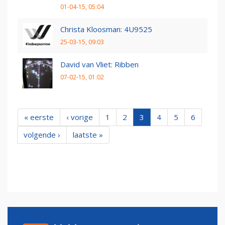
01-04-15, 05:04
Christa Kloosman: 4U9525
25-03-15, 09:03
David van Vliet: Ribben
07-02-15, 01:02
« eerste
‹ vorige
1
2
3
4
5
6
volgende ›
laatste »