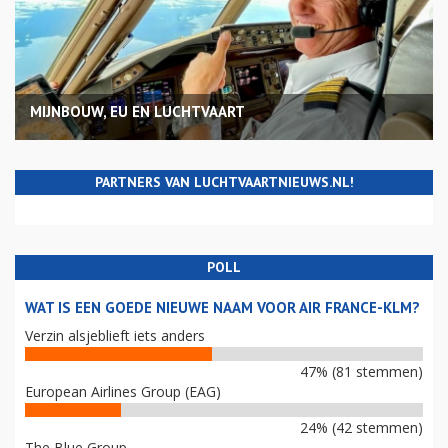
MIJNBOUW, EU EN LUCHTVAART
PARTNERS VAN LUCHTVAARTNIEUWS.NL!
POLL
WAT IS EEN GOEDE NIEUWE NAAM VOOR AIR FRANCE-KLM?
Verzin alsjeblieft iets anders
47% (81 stemmen)
European Airlines Group (EAG)
24% (42 stemmen)
The Blue Group