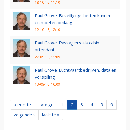
18-10-16, 11:10
Paul Grove: Beveiligingskosten kunnen
en moeten omlaag
12-10-16, 12:10
Paul Grove: Passagiers als cabin
attendant
27-09-16, 11:09
Paul Grove: Luchtvaartbedrijven, data en
verspilling
13-09-16, 10:09
« eerste
‹ vorige
1
2
3
4
5
6
volgende ›
laatste »