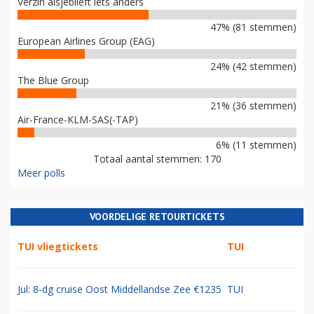
Verzin alsjeblieft iets anders
47% (81 stemmen)
European Airlines Group (EAG)
24% (42 stemmen)
The Blue Group
21% (36 stemmen)
Air-France-KLM-SAS(-TAP)
6% (11 stemmen)
Totaal aantal stemmen: 170
Meer polls
VOORDELIGE RETOURTICKETS
TUI vliegtickets
TUI
Jul: 8-dg cruise Oost Middellandse Zee €1235
TUI