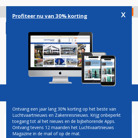
Overslaan
en
x
Digitaal Magazine
Registreer
Check in
naar
Profiteer nu van 30% korting
de
inhoud
gaan
Magazine
Podcasts
Vacatures
Toggl
naviga
Ontvang een jaar lang 30% korting op het beste van
Luchtvaartnieuws en Zakenreisnieuws. Krijg onbeperkt
toegang tot al het nieuws en de bijbehorende Apps.
JOHN JANSEN:
Ontvang tevens 12 maanden het Luchtvaartnieuws
CONCURRENTIE MET
Magazine in de mail of op de mat.