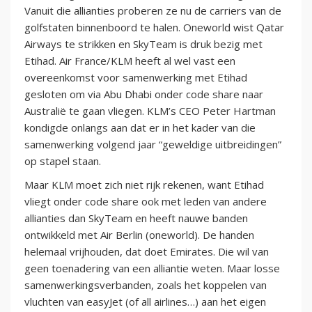
Vanuit die allianties proberen ze nu de carriers van de
golfstaten binnenboord te halen. Oneworld wist Qatar
Airways te strikken en SkyTeam is druk bezig met
Etihad. Air France/KLM heeft al wel vast een
overeenkomst voor samenwerking met Etihad
gesloten om via Abu Dhabi onder code share naar
Australië te gaan vliegen. KLM’s CEO Peter Hartman
kondigde onlangs aan dat er in het kader van die
samenwerking volgend jaar “geweldige uitbreidingen”
op stapel staan.
Maar KLM moet zich niet rijk rekenen, want Etihad
vliegt onder code share ook met leden van andere
allianties dan SkyTeam en heeft nauwe banden
ontwikkeld met Air Berlin (oneworld). De handen
helemaal vrijhouden, dat doet Emirates. Die wil van
geen toenadering van een alliantie weten. Maar losse
samenwerkingsverbanden, zoals het koppelen van
vluchten van easyJet (of all airlines…) aan het eigen