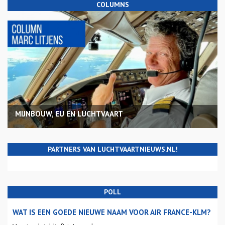
COLUMNS
MIJNBOUW, EU EN LUCHTVAART
PARTNERS VAN LUCHTVAARTNIEUWS.NL!
POLL
WAT IS EEN GOEDE NIEUWE NAAM VOOR AIR FRANCE-KLM?