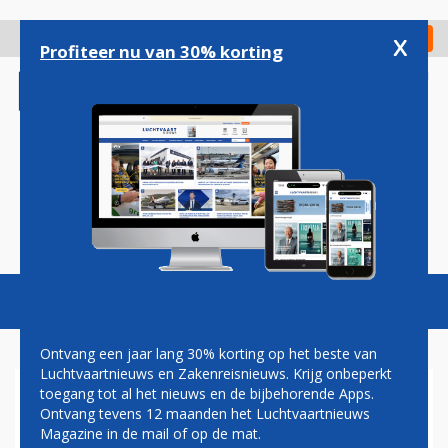
Overslaan
en
x
Digitaal Magazine
Registreer
Check in
naar
Profiteer nu van 30% korting
de
inhoud
gaan
Magazine
Podcasts
Vacatures
Toggl
naviga
Ontvang een jaar lang 30% korting op het beste van
Luchtvaartnieuws en Zakenreisnieuws. Krijg onbeperkt
toegang tot al het nieuws en de bijbehorende Apps.
JOHN JANSEN:
Ontvang tevens 12 maanden het Luchtvaartnieuws
CONCURRENTIE MET
Magazine in de mail of op de mat.