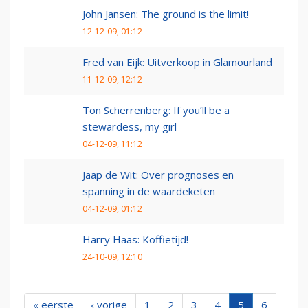
John Jansen: The ground is the limit!
12-12-09, 01:12
Fred van Eijk: Uitverkoop in Glamourland
11-12-09, 12:12
Ton Scherrenberg: If you’ll be a
stewardess, my girl
04-12-09, 11:12
Jaap de Wit: Over prognoses en
spanning in de waardeketen
04-12-09, 01:12
Harry Haas: Koffietijd!
24-10-09, 12:10
« eerste
‹ vorige
1
2
3
4
5
6