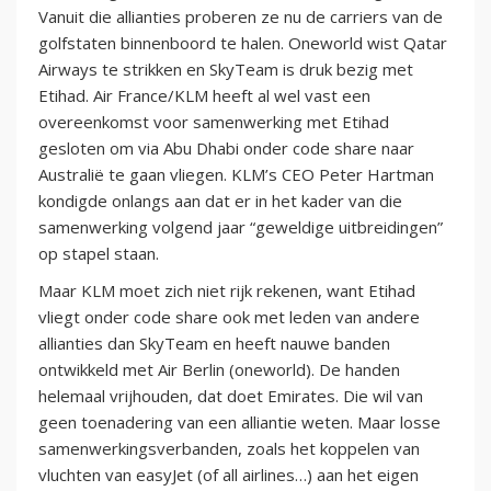
Vanuit die allianties proberen ze nu de carriers van de
golfstaten binnenboord te halen. Oneworld wist Qatar
Airways te strikken en SkyTeam is druk bezig met
Etihad. Air France/KLM heeft al wel vast een
overeenkomst voor samenwerking met Etihad
gesloten om via Abu Dhabi onder code share naar
Australië te gaan vliegen. KLM’s CEO Peter Hartman
kondigde onlangs aan dat er in het kader van die
samenwerking volgend jaar “geweldige uitbreidingen”
op stapel staan.
Maar KLM moet zich niet rijk rekenen, want Etihad
vliegt onder code share ook met leden van andere
allianties dan SkyTeam en heeft nauwe banden
ontwikkeld met Air Berlin (oneworld). De handen
helemaal vrijhouden, dat doet Emirates. Die wil van
geen toenadering van een alliantie weten. Maar losse
samenwerkingsverbanden, zoals het koppelen van
vluchten van easyJet (of all airlines…) aan het eigen