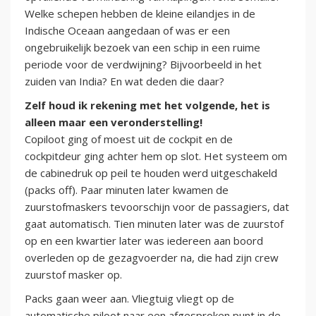
Welke schepen hebben de kleine eilandjes in de
Indische Oceaan aangedaan of was er een
ongebruikelijk bezoek van een schip in een ruime
periode voor de verdwijning? Bijvoorbeeld in het
zuiden van India? En wat deden die daar?
Zelf houd ik rekening met het volgende, het is
alleen maar een veronderstelling!
Copiloot ging of moest uit de cockpit en de
cockpitdeur ging achter hem op slot. Het systeem om
de cabinedruk op peil te houden werd uitgeschakeld
(packs off). Paar minuten later kwamen de
zuurstofmaskers tevoorschijn voor de passagiers, dat
gaat automatisch. Tien minuten later was de zuurstof
op en een kwartier later was iedereen aan boord
overleden op de gezagvoerder na, die had zijn crew
zuurstof masker op.
Packs gaan weer aan. Vliegtuig vliegt op de
automatische piloot naar een afgesproken punt in de