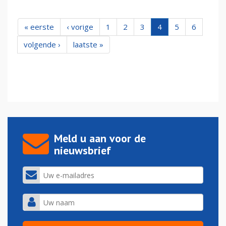
« eerste
‹ vorige
1
2
3
4
5
6
volgende ›
laatste »
Meld u aan voor de
nieuwsbrief