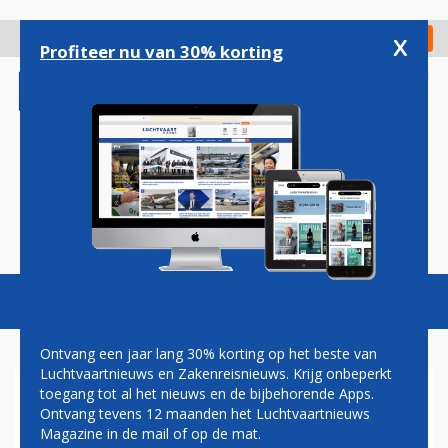
Overslaan
en
x
Digitaal Magazine
Registreer
Check in
naar
Profiteer nu van 30% korting
de
inhoud
gaan
Magazine
Podcasts
Vacatures
Toggl
naviga
Ontvang een jaar lang 30% korting op het beste van
Luchtvaartnieuws en Zakenreisnieuws. Krijg onbeperkt
toegang tot al het nieuws en de bijbehorende Apps.
PAUL GROVE: MH370,
Ontvang tevens 12 maanden het Luchtvaartnieuws
ONGEVAL OF ROOFMOORD?
Magazine in de mail of op de mat.