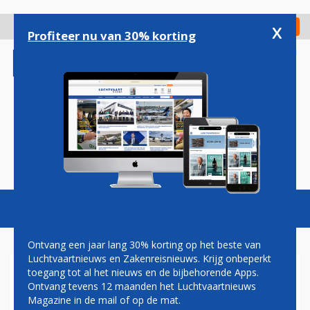
Overslaan
en
x
Digitaal Magazine
Registreer
Check in
naar
Profiteer nu van 30% korting
de
inhoud
gaan
Magazine
Podcasts
Vacatures
Toggl
naviga
Ontvang een jaar lang 30% korting op het beste van
Luchtvaartnieuws en Zakenreisnieuws. Krijg onbeperkt
toegang tot al het nieuws en de bijbehorende Apps.
PAUL GROVE: PILOOT DOET
Ontvang tevens 12 maanden het Luchtvaartnieuws
NIETS MEER
Magazine in de mail of op de mat.