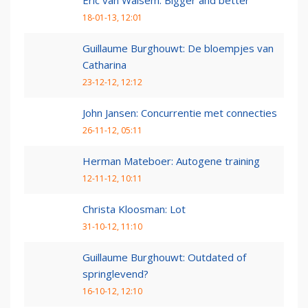
Eric van Walsem: Bigger and better
18-01-13, 12:01
Guillaume Burghouwt: De bloempjes van
Catharina
23-12-12, 12:12
John Jansen: Concurrentie met connecties
26-11-12, 05:11
Herman Mateboer: Autogene training
12-11-12, 10:11
Christa Kloosman: Lot
31-10-12, 11:10
Guillaume Burghouwt: Outdated of
springlevend?
16-10-12, 12:10