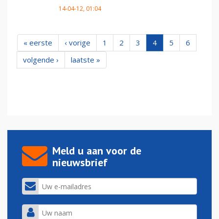
14-04-12, 01:04
« eerste
‹ vorige
1
2
3
4
5
6
volgende ›
laatste »
Meld u aan voor de
nieuwsbrief