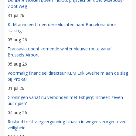
Donkere wolken boven IndiGo: prijsvechter doet widebody-
vloot weg
31 jul 26
KLM annuleert meerdere vluchten naar Barcelona door
staking
05 aug 26
Transavia opent komende winter nieuwe route vanaf
Brussels Airport
05 aug 26
Voormalig financieel directeur KLM Erik Swelheim aan de slag
bij ProRail
31 jul 26
Groningen vanaf nu verbonden met Esbjerg: 'scheelt zeven
uur rijden'
04 aug 26
Rusland trekt vliegvergunning Izhavia in wegens zorgen over
veiligheid