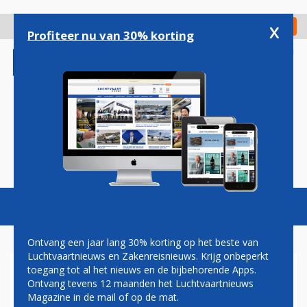
Overslaan
en
x
Digitaal Magazine
Registreer
Check in
naar
Profiteer nu van 30% korting
de
inhoud
gaan
Magazine
Podcasts
Vacatures
Toggl
naviga
Ontvang een jaar lang 30% korting op het beste van
Luchtvaartnieuws en Zakenreisnieuws. Krijg onbeperkt
toegang tot al het nieuws en de bijbehorende Apps.
PAUL MELKERT: SLOPEND
Ontvang tevens 12 maanden het Luchtvaartnieuws
Magazine in de mail of op de mat.