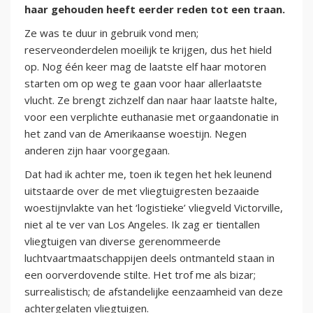
haar gehouden heeft eerder reden tot een traan.
Ze was te duur in gebruik vond men;
reserveonderdelen moeilijk te krijgen, dus het hield
op. Nog één keer mag de laatste elf haar motoren
starten om op weg te gaan voor haar allerlaatste
vlucht. Ze brengt zichzelf dan naar haar laatste halte,
voor een verplichte euthanasie met orgaandonatie in
het zand van de Amerikaanse woestijn. Negen
anderen zijn haar voorgegaan.
Dat had ik achter me, toen ik tegen het hek leunend
uitstaarde over de met vliegtuigresten bezaaide
woestijnvlakte van het ‘logistieke’ vliegveld Victorville,
niet al te ver van Los Angeles. Ik zag er tientallen
vliegtuigen van diverse gerenommeerde
luchtvaartmaatschappijen deels ontmanteld staan in
een oorverdovende stilte. Het trof me als bizar;
surrealistisch; de afstandelijke eenzaamheid van deze
achtergelaten vliegtuigen.