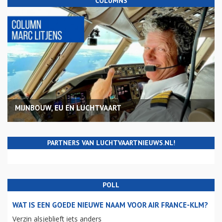
COLUMNS
MIJNBOUW, EU EN LUCHTVAART
PARTNERS VAN LUCHTVAARTNIEUWS.NL!
POLL
WAT IS EEN GOEDE NIEUWE NAAM VOOR AIR FRANCE-KLM?
Verzin alsjeblieft iets anders