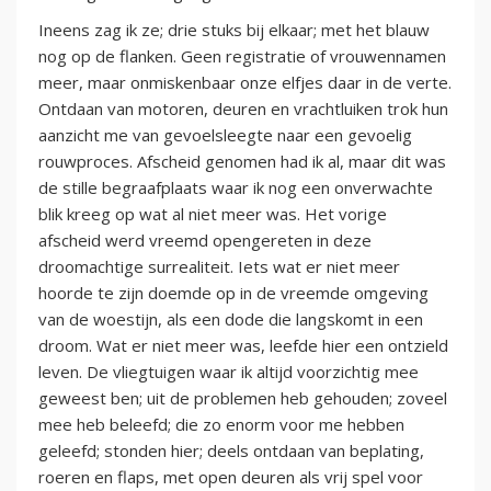
Ineens zag ik ze; drie stuks bij elkaar; met het blauw
nog op de flanken. Geen registratie of vrouwennamen
meer, maar onmiskenbaar onze elfjes daar in de verte.
Ontdaan van motoren, deuren en vrachtluiken trok hun
aanzicht me van gevoelsleegte naar een gevoelig
rouwproces. Afscheid genomen had ik al, maar dit was
de stille begraafplaats waar ik nog een onverwachte
blik kreeg op wat al niet meer was. Het vorige
afscheid werd vreemd opengereten in deze
droomachtige surrealiteit. Iets wat er niet meer
hoorde te zijn doemde op in de vreemde omgeving
van de woestijn, als een dode die langskomt in een
droom. Wat er niet meer was, leefde hier een ontzield
leven. De vliegtuigen waar ik altijd voorzichtig mee
geweest ben; uit de problemen heb gehouden; zoveel
mee heb beleefd; die zo enorm voor me hebben
geleefd; stonden hier; deels ontdaan van beplating,
roeren en flaps, met open deuren als vrij spel voor