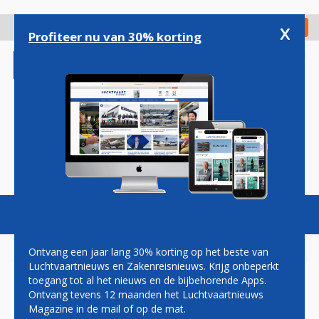
Overslaan
en
x
Digitaal Magazine
Registreer
Check in
naar
Profiteer nu van 30% korting
de
inhoud
gaan
Magazine
Podcasts
Vacatures
Toggl
naviga
Ontvang een jaar lang 30% korting op het beste van
Luchtvaartnieuws en Zakenreisnieuws. Krijg onbeperkt
toegang tot al het nieuws en de bijbehorende Apps.
ARNOLD BURLAGE: DOEKJE
Ontvang tevens 12 maanden het Luchtvaartnieuws
VOOR HET BLOEDEN
Magazine in de mail of op de mat.