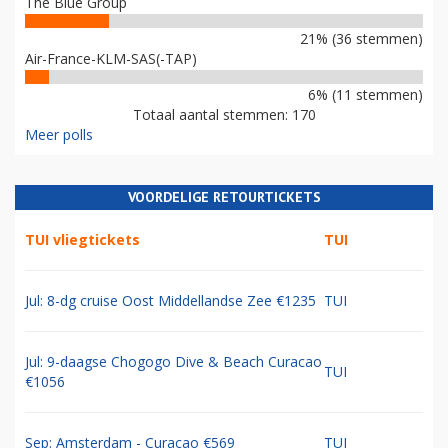
The Blue Group
21% (36 stemmen)
Air-France-KLM-SAS(-TAP)
6% (11 stemmen)
Totaal aantal stemmen: 170
Meer polls
VOORDELIGE RETOURTICKETS
TUI vliegtickets
TUI
Jul: 8-dg cruise Oost Middellandse Zee €1235
TUI
Jul: 9-daagse Chogogo Dive & Beach Curacao
TUI
€1056
Sep: Amsterdam - Curacao €569
TUI