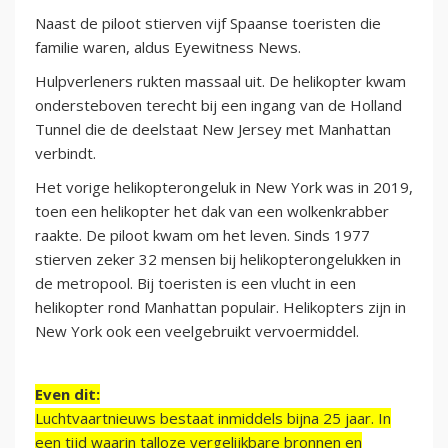
Naast de piloot stierven vijf Spaanse toeristen die
familie waren, aldus Eyewitness News.
Hulpverleners rukten massaal uit. De helikopter kwam
ondersteboven terecht bij een ingang van de Holland
Tunnel die de deelstaat New Jersey met Manhattan
verbindt.
Het vorige helikopterongeluk in New York was in 2019,
toen een helikopter het dak van een wolkenkrabber
raakte. De piloot kwam om het leven. Sinds 1977
stierven zeker 32 mensen bij helikopterongelukken in
de metropool. Bij toeristen is een vlucht in een
helikopter rond Manhattan populair. Helikopters zijn in
New York ook een veelgebruikt vervoermiddel.
Even dit:
Luchtvaartnieuws bestaat inmiddels bijna 25 jaar. In
een tijd waarin talloze vergelijkbare bronnen en