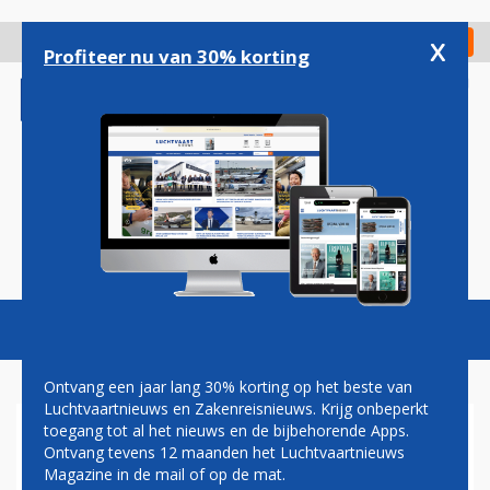
Overslaan
en
x
Digitaal Magazine
Registreer
Check in
naar
Profiteer nu van 30% korting
de
inhoud
gaan
Magazine
Podcasts
Vacatures
Toggl
naviga
Ontvang een jaar lang 30% korting op het beste van
Luchtvaartnieuws en Zakenreisnieuws. Krijg onbeperkt
toegang tot al het nieuws en de bijbehorende Apps.
DODELIJKE
Ontvang tevens 12 maanden het Luchtvaartnieuws
HELIKOPTERCRASH IN
Magazine in de mail of op de mat.