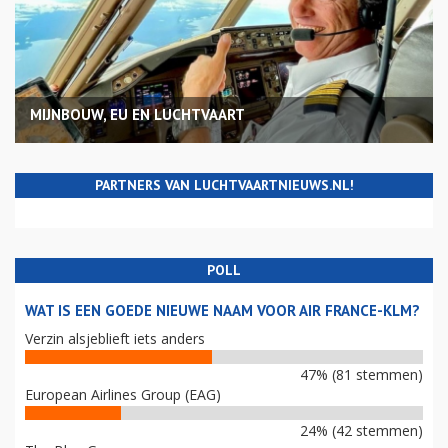
MIJNBOUW, EU EN LUCHTVAART
PARTNERS VAN LUCHTVAARTNIEUWS.NL!
POLL
WAT IS EEN GOEDE NIEUWE NAAM VOOR AIR FRANCE-KLM?
Verzin alsjeblieft iets anders
47% (81 stemmen)
European Airlines Group (EAG)
24% (42 stemmen)