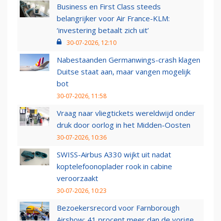
Business en First Class steeds
belangrijker voor Air France-KLM:
‘investering betaalt zich uit’
30-07-2026, 12:10
Nabestaanden Germanwings-crash klagen
Duitse staat aan, maar vangen mogelijk
bot
30-07-2026, 11:58
Vraag naar vliegtickets wereldwijd onder
druk door oorlog in het Midden-Oosten
30-07-2026, 10:36
SWISS-Airbus A330 wijkt uit nadat
koptelefoonoplader rook in cabine
veroorzaakt
30-07-2026, 10:23
Bezoekersrecord voor Farnborough
Airshow: 41 procent meer dan de vorige