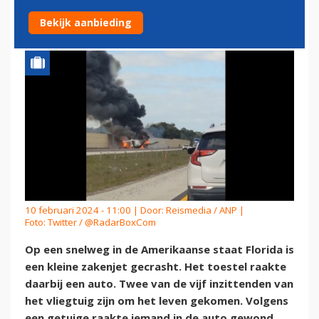
FLORIDA
Bekijk aanbieding
10 februari 2024 - 11:00 | Door:
Reismedia / ANP
|
Foto: Twitter / @RadarBoxCom
Op een snelweg in de Amerikaanse staat Florida is
een kleine zakenjet gecrasht. Het toestel raakte
daarbij een auto. Twee van de vijf inzittenden van
het vliegtuig zijn om het leven gekomen. Volgens
een getuige raakte iemand in de auto gewond,