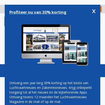
Overslaan
en
x
Digitaal Magazine
Registreer
Check in
naar
Profiteer nu van 30% korting
de
inhoud
gaan
Magazine
Podcasts
Vacatures
Toggl
naviga
Ontvang een jaar lang 30% korting op het beste van
Luchtvaartnieuws en Zakenreisnieuws. Krijg onbeperkt
toegang tot al het nieuws en de bijbehorende Apps.
DODEN BIJ CRASH MET
Ontvang tevens 12 maanden het Luchtvaartnieuws
ZAKENJET OP SNELWEG IN
Magazine in de mail of op de mat.