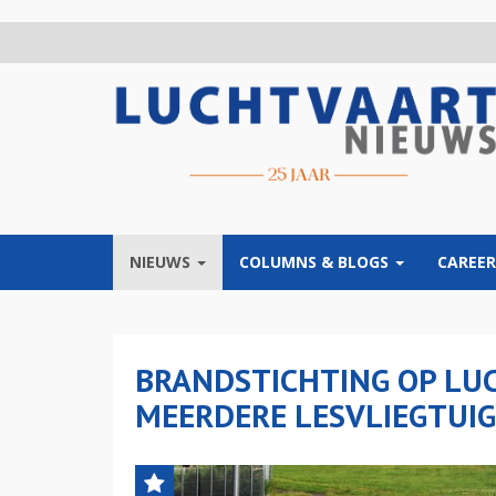
Overslaan
en
naar
de
inhoud
gaan
NIEUWS
COLUMNS & BLOGS
CAREER
BRANDSTICHTING OP LU
MEERDERE LESVLIEGTUIG