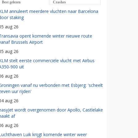
Best gelezen
Crashes
KLM annuleert meerdere vluchten naar Barcelona
door staking
05 aug 26
Transavia opent komende winter nieuwe route
vanaf Brussels Airport
05 aug 26
KLM stelt eerste commerciële vlucht met Airbus
A350-900 uit
06 aug 26
Groningen vanaf nu verbonden met Esbjerg: 'scheelt
zeven uur rijden'
04 aug 26
easyJet wordt overgenomen door Apollo, Castlelake
haakt af
06 aug 26
Luchthaven Luik krijgt komende winter weer