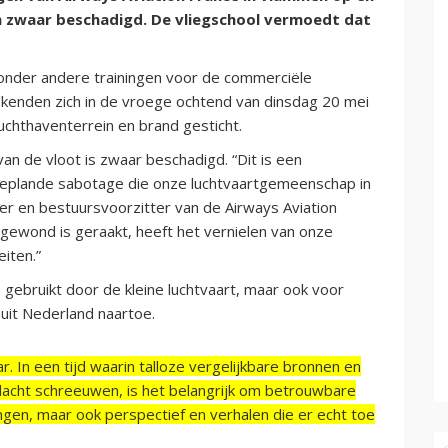
n zwaar beschadigd. De vliegschool vermoedt dat
 onder andere trainingen voor de commerciële
ekenden zich in de vroege ochtend van dinsdag 20 mei
uchthaventerrein en brand gesticht.
an de vloot is zwaar beschadigd. “Dit is een
eplande sabotage die onze luchtvaartgemeenschap in
er en bestuursvoorzitter van de Airways Aviation
gewond is geraakt, heeft het vernielen van onze
eiten.”
 gebruikt door de kleine luchtvaart, maar ook voor
nuit Nederland naartoe.
r. In een tijd waarin talloze vergelijkbare bronnen en
acht schreeuwen, is het belangrijk om betrouwbare
ngen, maar ook perspectief en verhalen die er echt toe