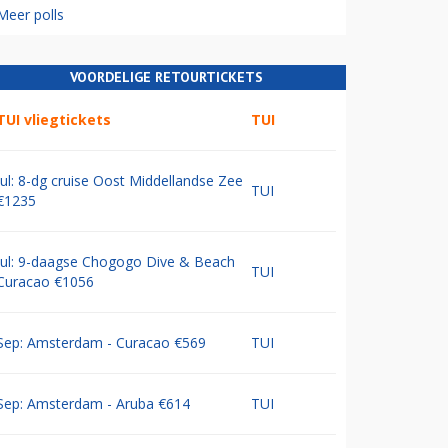
Meer polls
VOORDELIGE RETOURTICKETS
TUI vliegtickets
TUI
Jul: 8-dg cruise Oost Middellandse Zee
TUI
€1235
Jul: 9-daagse Chogogo Dive & Beach
TUI
Curacao €1056
Sep: Amsterdam - Curacao €569
TUI
Sep: Amsterdam - Aruba €614
TUI