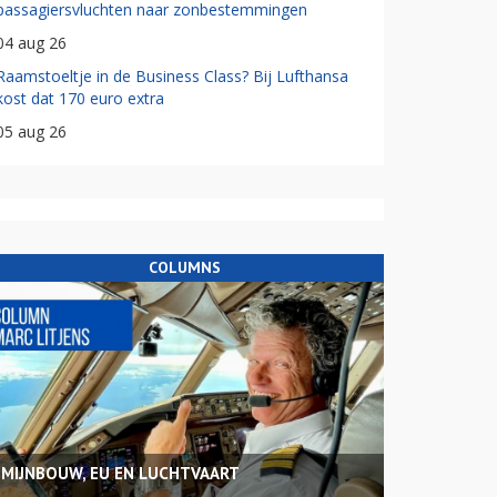
passagiersvluchten naar zonbestemmingen
04 aug 26
Raamstoeltje in de Business Class? Bij Lufthansa
kost dat 170 euro extra
05 aug 26
COLUMNS
MIJNBOUW, EU EN LUCHTVAART