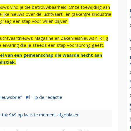
ieuws vind je die betrouwbaarheid. Onze toewijding aan
ijke nieuws over de luchtvaart- en (zaken)reisindustrie
raag een stap voor willen blijven.
Luchtvaartnieuws Magazine en Zakenreisnieuws.nl krijg
e ervaring die je steeds een stap voorsprong geeft.
el van een gemeenschap die waarde hecht aan
listiek.
nieuwsbrief
Tip de redactie
 tak SAS op laatste moment afgeblazen