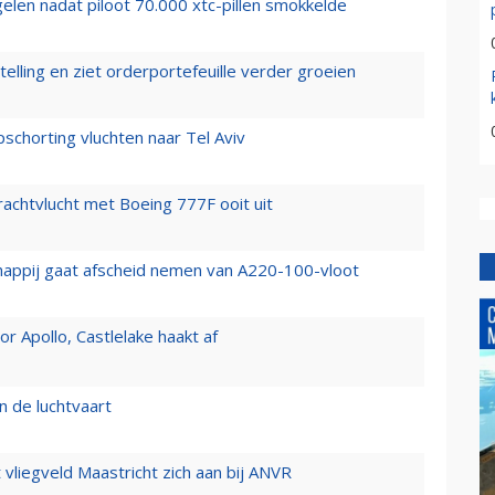
elen nadat piloot 70.000 xtc-pillen smokkelde
elling en ziet orderportefeuille verder groeien
chorting vluchten naar Tel Aviv
vrachtvlucht met Boeing 777F ooit uit
happij gaat afscheid nemen van A220-100-vloot
 Apollo, Castlelake haakt af
n de luchtvaart
t vliegveld Maastricht zich aan bij ANVR