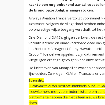
raakte een nog onbekend aantal toestelle
de brand opzettelijk is aangestoken.
Airways Aviation France verzorgt voornamelijk
luchtvaart. Volgens de vliegschool hebben onb
op onwettige wijze toegang verschaft tot het l
Drie Diamond DA42’s gingen verloren, de rest v
verontrustende en onaanvaardbare daad van g
het hart raakt”, reageert Romy Hawatt, opricht
Group. “Hoewel we opgelucht zijn dat niemand 
vliegtuigen ernstige gevolgen voor onze activit
De luchthaven van Montpellier wordt niet alleen
lijnvluchten. Zo vliegen KLM en Transavia er va
Even dit:
Luchtvaartnieuws bestaat inmiddels bijna 25 jaa
nieuwkomers met veel minder historie om aand
platforms te hebben die niet alleen nieuws bre
doen.