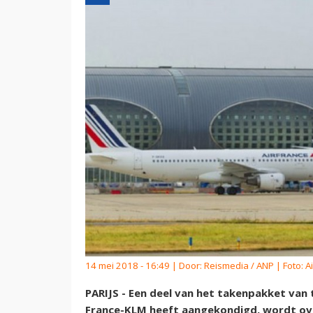
14 mei 2018 - 16:49 | Door:
Reismedia / ANP
| Foto: A
PARIJS - Een deel van het takenpakket van t
France-KLM heeft aangekondigd, wordt ov