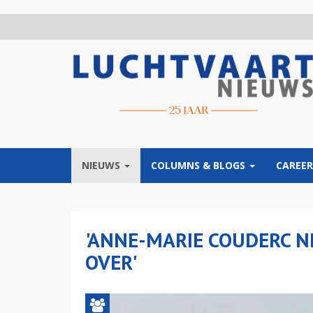
Overslaan
en
naar
de
inhoud
gaan
NIEUWS
COLUMNS & BLOGS
CAREER
'ANNE-MARIE COUDERC N
OVER'