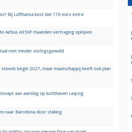
ss? Bij Lufthansa kost dat 170 euro extra
rste Airbus A350F maanden vertraging oplopen
wartaal met minder oorlogsgeweld
 steeds begin 2027, maar maatschappij heeft ook plan
tsnapt aan aanslag op luchthaven Leipzig
n naar Barcelona door staking
 bij IndiGo: 'op naar nieuwe fase van groei'