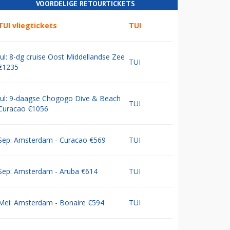
VOORDELIGE RETOURTICKETS
TUI vliegtickets
TUI
Jul: 8-dg cruise Oost Middellandse Zee
TUI
€1235
Jul: 9-daagse Chogogo Dive & Beach
TUI
Curacao €1056
Sep: Amsterdam - Curacao €569
TUI
Sep: Amsterdam - Aruba €614
TUI
Mei: Amsterdam - Bonaire €594
TUI