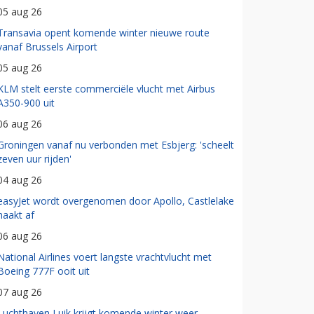
05 aug 26
Transavia opent komende winter nieuwe route
vanaf Brussels Airport
05 aug 26
KLM stelt eerste commerciële vlucht met Airbus
A350-900 uit
06 aug 26
Groningen vanaf nu verbonden met Esbjerg: 'scheelt
zeven uur rijden'
04 aug 26
easyJet wordt overgenomen door Apollo, Castlelake
haakt af
06 aug 26
National Airlines voert langste vrachtvlucht met
Boeing 777F ooit uit
07 aug 26
Luchthaven Luik krijgt komende winter weer