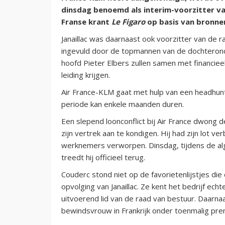
dinsdag benoemd als interim-voorzitter va
Franse krant
Le Figaro
op basis van bronne
Janaillac was daarnaast ook voorzitter van de 
ingevuld door de topmannen van de dochteron
hoofd Pieter Elbers zullen samen met financie
leiding krijgen.
Air France-KLM gaat met hulp van een headhunt
periode kan enkele maanden duren.
Een slepend loonconflict bij Air France dwong
zijn vertrek aan te kondigen. Hij had zijn lot 
werknemers verworpen. Dinsdag, tijdens de a
treedt hij officieel terug.
Couderc stond niet op de favorietenlijstjes di
opvolging van Janaillac. Ze kent het bedrijf echt
uitvoerend lid van de raad van bestuur. Daarnaa
bewindsvrouw in Frankrijk onder toenmalig prem