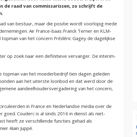
n de raad van commissarissen, zo schrijft de
n.
raad van bestuur, maar die positie wordt voorlopig mede
dernemingen. Air France-baas Franck Terner en KLM-
el topman van het concern Frédéric Gagey de dagelijkse
er op zoek naar een definitieve vervanger. De interim-
 de topman van het moederbedrijf tien dagen geleden
verbonden aan het uiterste loonbod en dat werd door de
lgemene aandeelhoudersvergadering van het concern,
e circuleerden in France en Nederlandse media over de
er goed. Couderc is al sinds 2016 in dienst als niet-
st heeft ze verschillende functies gehad als
ier Alain Juppé.