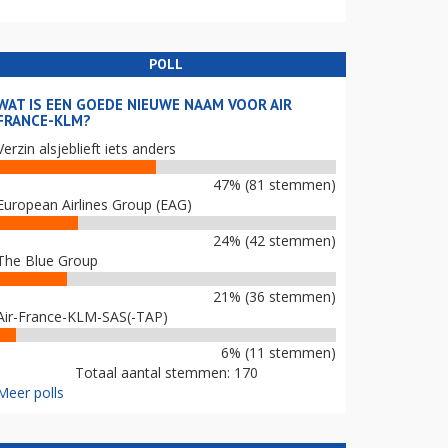
POLL
WAT IS EEN GOEDE NIEUWE NAAM VOOR AIR
FRANCE-KLM?
Verzin alsjeblieft iets anders
47% (81 stemmen)
European Airlines Group (EAG)
24% (42 stemmen)
The Blue Group
21% (36 stemmen)
Air-France-KLM-SAS(-TAP)
6% (11 stemmen)
Totaal aantal stemmen: 170
Meer polls